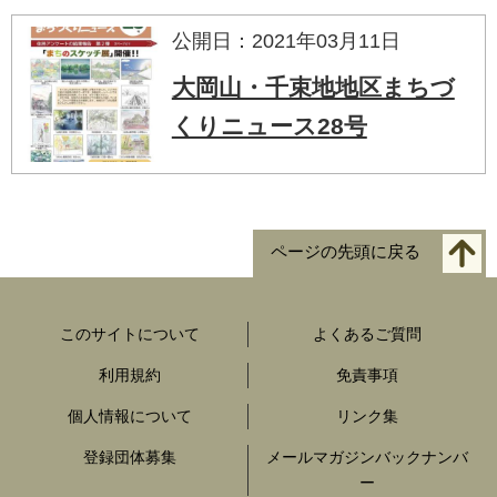
公開日：2021年03月11日
大岡山・千束地地区まちづ
くりニュース28号
ページの先頭に戻る
このサイトについて
よくあるご質問
利用規約
免責事項
個人情報について
リンク集
登録団体募集
メールマガジンバックナンバ
ー