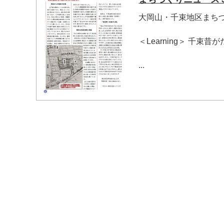
大岡山・千束地区まちづくり
＜Learning＞ 千束昔
マイメディア検索
...