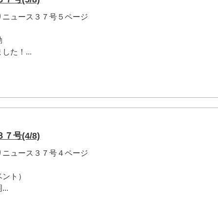
りニュース３７号５ページ
動
た！...
号(4/8)
りニュース３７号４ページ
ベント）
..