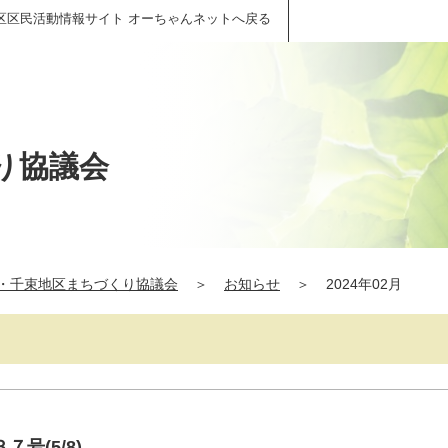
区区民活動情報サイト オーちゃんネットへ戻る
り協議会
・千束地区まちづくり協議会
＞
お知らせ
＞
2024年02月
号(5/8)