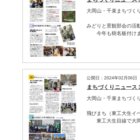
大岡山・千束まちづく
みどりと景観部会の活
今年も樹名板付けまし
マイメディア検索
公開日：2024年02月06日
まちづくりニュース３７
大岡山・千束まちづく
飛びまち（東工大生イ
東工大生目線で大岡.