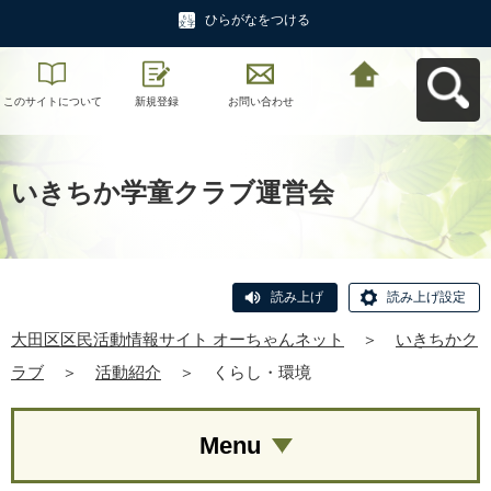
ひらがなをつける
このサイトについて
新規登録
お問い合わせ
大田区区民活動情報
サイト オーちゃんネ
ットへ戻る
いきちか学童クラブ運営会
読み上げ
読み上げ設定
大田区区民活動情報サイト オーちゃんネット
＞
いきちかク
ラブ
＞
活動紹介
＞
くらし・環境
Menu