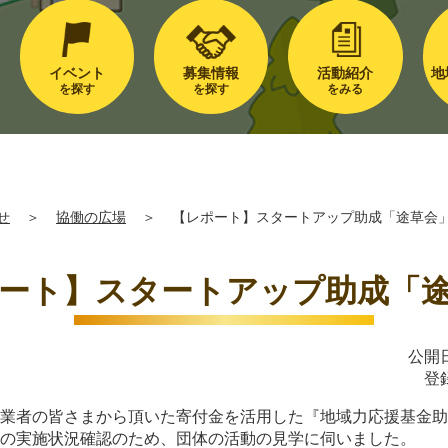
イベント
募集情報
活動紹介
地
を探す
を探す
をみる
せ
＞
協働の広場
＞
【レポート】スタートアップ助成「途草会
ート】スタートアップ助成「
公開日
登
事業者の皆さまから頂いた寄付金を活用した『地域力応援基金
業の実施状況確認のため、団体の活動の見学に伺いました。