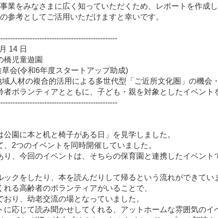
成事業をみなさまに広く知っていただくため、レポートを作成
動の参考としてご活用いただけますと幸いです。
-------------------------------------------------
 月 14 日
一の橋児童遊園
途草会(令和6年度スタートアップ助成)
地域人材の複合的活用による多世代型「ご近所文化圏」の機会・
高齢者ボランティアとともに、子ども・親を対象としたイベン
-------------------------------------------------
は公園に本と机と椅子がある日」を見学しました。
て、2つのイベントを同時開催していました。
あり、今回のイベントは、そちらの保育園と連携したイベント
ルックをしたり、本を読んだりして帰るという流れができてい
くれる高齢者のボランティアがいることで、
でおり、幼老交流の場となっていました。
トに応じて読み聞かせしてくれる、アットホームな雰囲気のイ