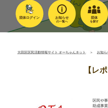
団体ログイン
お知らせ
団体
の一覧へ
を探す
大田区区民活動情報サイト オーちゃんネット
＞
お知ら
【レポ
区民や
助成事