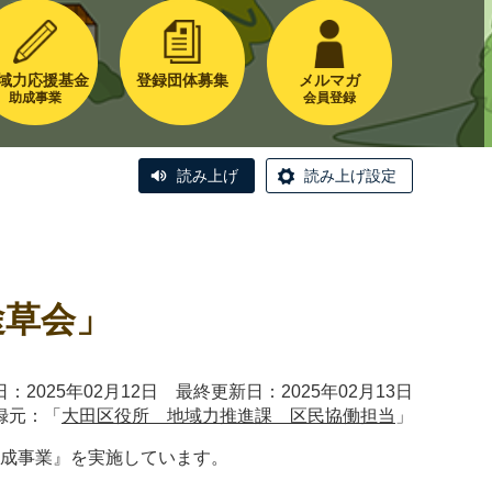
域力応援基金
登録団体募集
メルマガ
助成事業
会員登録
読み上げ
読み上げ設定
」
途草会」
：2025年02月12日 最終更新日：2025年02月13日
録元：「
大田区役所 地域力推進課 区民協働担当
」
助成事業』を実施しています。