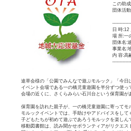
この助
団体活
------------
日 時:12
場 所:
団体名:
事業名:
内 容:
------------
途草会様の「公園でみんなで遊ぶモルック」「今日
イベント会場である一の橋児童遊園を半分ずつ使っ
会場の近くに、さくらみらい石川台という保育園が
保育園を訪れた親子が、一の橋児童遊園に寄ってモ
モルックイベントでは、手助けやアドバイスをして
子どもたちが初めて遊ぶであろうモルックを楽しん
移動図書館は、読み聞かせボランティアがリクエス