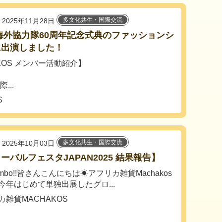
多文化共生・国際交流
2025年11月28日
A海外協力隊60周年記念式典のファッションシ
に出演しました！
KOS メンバー活動紹介】
...
S
多文化共生・国際交流
2025年10月03日
ーバルフェスタJAPAN2025 結果報告】
ambo!!皆さんこんにちは☀アフリカ雑貨Machakos
今年はじめて単独出展したグロ...
カ雑貨MACHAKOS