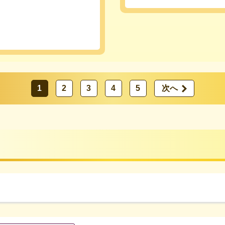
1
2
3
4
5
次へ