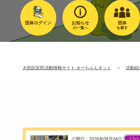
団体ログイン
お知らせ
団体
の一覧へ
を探す
大田区区民活動情報サイト オーちゃんネット
＞
活動紹
くらし
公開日：2026年08月04日