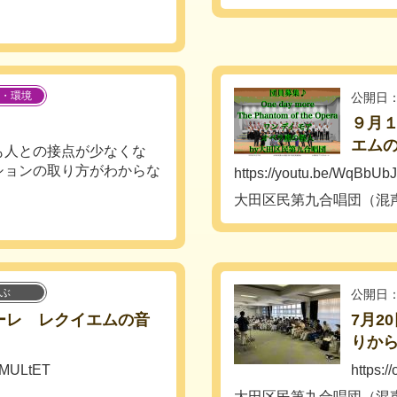
・環境
公開日：
９月１
エムの
も人との接点が少なくな
ションの取り方がわからな
https://youtu.be/WqBb
大田区民第九合唱団（混
ぶ
公開日：
フォーレ レクイエムの音
7月2
りから
AMULtET
https:/
大田区民第九合唱団（混