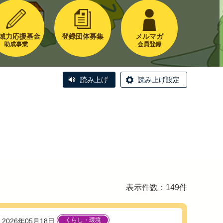
域力応援基金
登録団体募集
メルマガ
助成事業
会員登録
読み上げ
読み上げ設定
表示件数：149件
くらし・環境
2026年05月18日