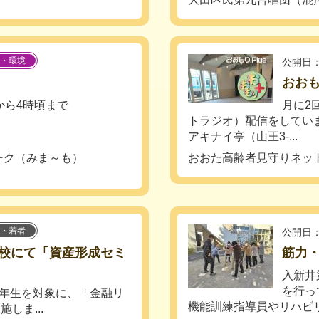
・環境
公開日：
おおも
から4時頃まで
月に2
）
トラジオ）配信をしてい
アキナイ亭（山王3-...
ーク（みま～も）
おおた高齢者見守りネッ
・若者
公開日：
校にて「資産形成セミ
筋力
入新井
を行っ
3年生を対象に、「金融リ
機能訓練指導員やリハビリ専
しま...