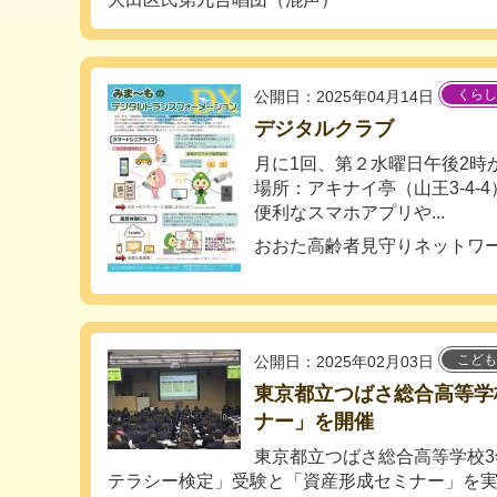
くらし
公開日：2025年04月14日
デジタルクラブ
月に1回、第２水曜日午後2時
場所：アキナイ亭（山王3-4-4
便利なスマホアプリや...
おおた高齢者見守りネットワ
こども
公開日：2025年02月03日
東京都立つばさ総合高等学
ナー」を開催
東京都立つばさ総合高等学校
テラシー検定」受験と「資産形成セミナー」を実施