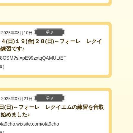
学ぶ
2025年08月10日
４(日)１９(金)２８(日)～フォーレ レクイ
練習です♪
UbJ8GSM?si=pE99zxtqQAMULtET
声）
学ぶ
2025年07月21日
0日(日)～フォーレ レクイエムの練習を音取
始めました♪
/ota9cho.wixsite.com/ota9cho
声）