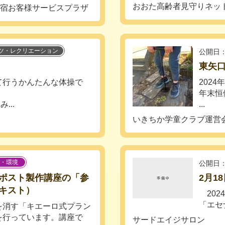
おおた高齢者見守りネッ
新宿お客様サービスプラザ
ツ・レクリエーション
公開日：
東矢
て行うかんたんな体操で
202
年末恒
..
...
いきちか学童クラブ運営
・環境
公開日：
ポスト製作講座の「参
2月1
キスト）
202
「エセ
を消す「キエーロ式プラン
を行っています。講座で
サードエイジサロン