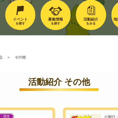
イベント
募集情報
活動紹介
地
を探す
を探す
をみる
介
＞
その他
活動紹介 その他
・環境
公開日：