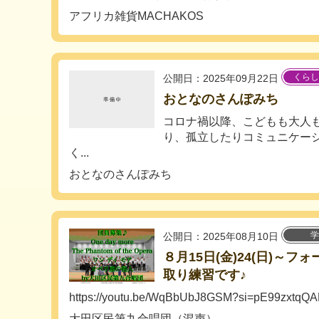
アフリカ雑貨MACHAKOS
くらし
公開日：2025年09月22日
おとなのさんぽみち
コロナ禍以降、こどもも大人
り、孤立したりコミュニケー
く...
おとなのさんぽみち
学
公開日：2025年08月10日
８月15日(金)24(日)～
取り練習です♪
https://youtu.be/WqBbUbJ8GSM?si=pE99zxtqQ
大田区民第九合唱団（混声）