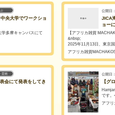
ぶ
公開日：
＠中央大学でワークショ
JIC
ョー
中央大学多摩キャンパスにて
【アフリカ雑貨 MACHA
&nbsp;
2025年11月13日、東京国際
アフリカ雑貨MACHAKO
・芸術
公開日：
発表会にて発表をしてき
【グロ
Hamj
です。
】
アフリ