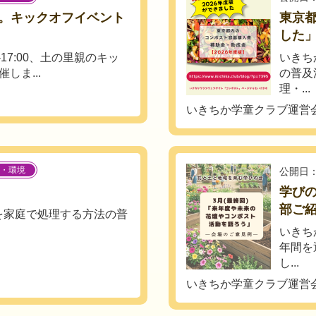
。キックオフイベント
東京
した
0-17:00、土の里親のキッ
いきち
しま...
の普及
理・...
いきちか学童クラブ運営
・環境
公開日：
学び
部ご
を家庭で処理する方法の普
いきち
.
年間を
し...
いきちか学童クラブ運営