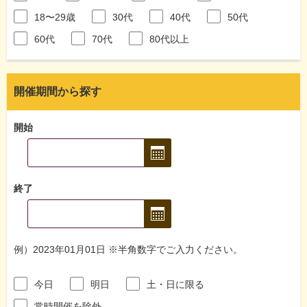
18〜29歳
30代
40代
50代
60代
70代
80代以上
開催期間から探す
開始
終了
例）2023年01月01日 ※半角数字でご入力ください。
今日
明日
土・日に限る
常時開催を除外