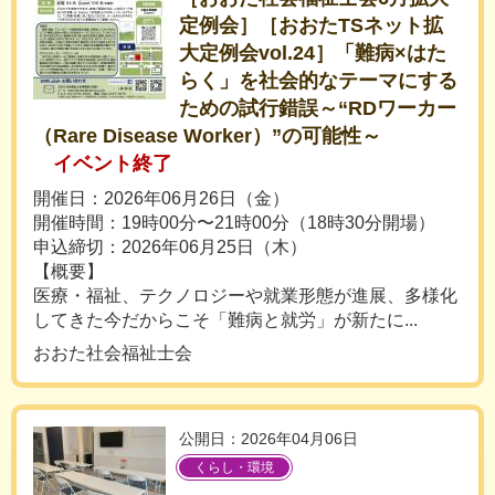
定例会］［おおたTSネット拡
大定例会vol.24］「難病×はた
らく」を社会的なテーマにする
ための試行錯誤～“RDワーカー
（Rare Disease Worker）”の可能性～
イベント終了
開催日：2026年06月26日（金）
開催時間：19時00分〜21時00分（18時30分開場）
申込締切：2026年06月25日（木）
【概要】
医療・福祉、テクノロジーや就業形態が進展、多様化
してきた今だからこそ「難病と就労」が新たに...
おおた社会福祉士会
公開日：2026年04月06日
くらし・環境