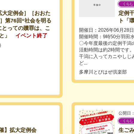
くらし
拡大定例会］［おおた
定例
5］第76回“社会を明る
ト「
にとっての贖罪は、こ
開催日：2026年06月28
と」
イベント終了
開催時間：9時50分羽田
〇今年度最後の定例干潟
金）
活動時間は約2時間です
干潟に入ってカニやしじ
ど...
多摩川とびはぜ倶楽部
公開日：
くらし
催】拡大定例会
生ご