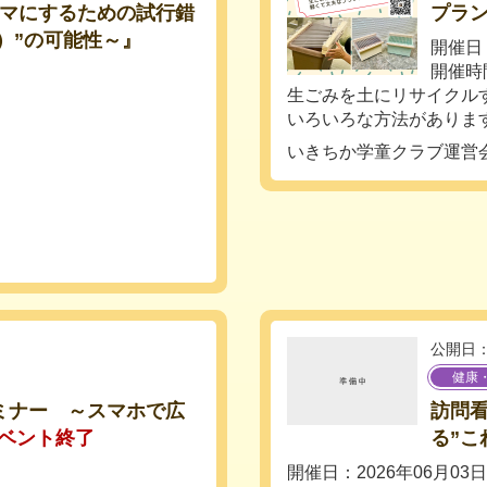
テーマにするための試行錯
プラ
ker）”の可能性～』
開催日：
開催時間：
生ごみを土にリサイクル
いろいろな方法があります
いきちか学童クラブ運営
公開日：
健康
ミナー ～スマホで広
訪問
ベント終了
る”こ
開催日：2026年06月03