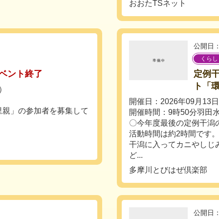
おおたTSネット
公開日：
くらし
ベント終了
定例
ト「
月）
開催日：2026年09月13
里親」の参加者を募集して
開催時間：9時50分羽田
〇今年度最後の定例干潟
活動時間は約2時間です
干潟に入ってカニやしじ
ど...
多摩川とびはぜ倶楽部
公開日：