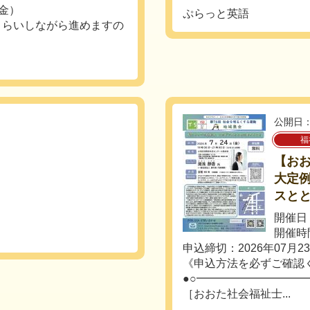
（金）
ぷらっと英語
さらいしながら進めますの
公開日：
福
【お
大定例
スと
開催日：
開催時間
申込締切：2026年07月2
《申込方法を必ずご確認
●○━━━━━━━━━━
［おおた社会福祉士...