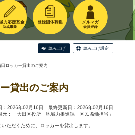
域力応援基金
登録団体募集
メルマガ
助成事業
会員登録
読み上げ
読み上げ設定
蒲田ロッカー貸出のご案内
カー貸出のご案内
：2026年02月16日 最終更新日：2026年02月16日
録元：「
大田区役所 地域力推進課 区民協働担当
」
していただくために、ロッカーを貸出します。