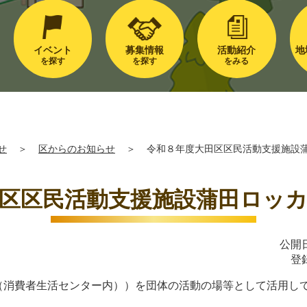
イベント
募集情報
活動紹介
地
を探す
を探す
をみる
せ
＞
区からのお知らせ
＞
令和８年度大田区区民活動支援施設
区区民活動支援施設蒲田ロッ
公開日
登
01号（消費者生活センター内））を団体の活動の場等として活用