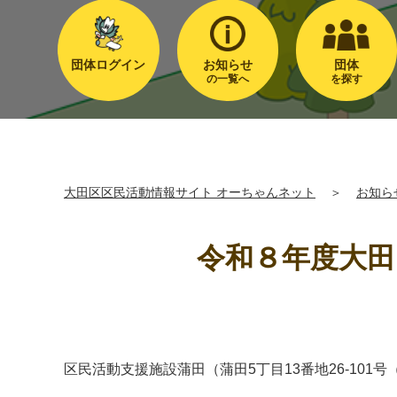
団体ログイン
お知らせ
団体
の一覧へ
を探す
大田区区民活動情報サイト オーちゃんネット
＞
お知ら
令和８年度大田
区民活動支援施設蒲田（蒲田5丁目13番地26-1