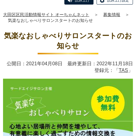
読み上げ
読み上げ設定
大田区区民活動情報サイト オーちゃんネット
＞
募集情報
＞
気楽なおしゃべりサロンスタートのお知らせ
気楽なおしゃべりサロンスタートのお
知らせ
公開日：2021年04月08日 最終更新日：2022年11月18日
登録元：「
TAS
」