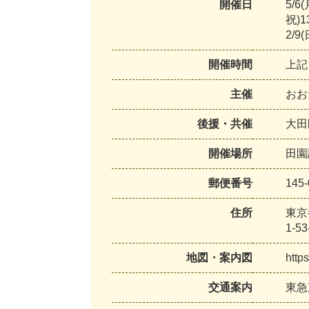
開催日
5/6
祝)1
2/9(
開催時間
上記
主催
おお
後援・共催
大
開催場所
田園
郵便番号
145-
住所
東京
1-
地図・案内図
http
交通案内
東急