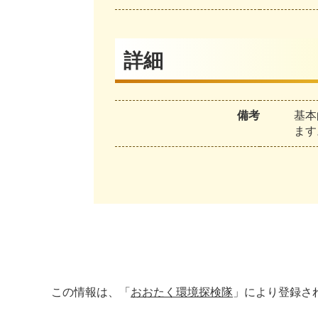
詳細
備考
基本
ます
この情報は、「
おおたく環境探検隊
」により登録さ