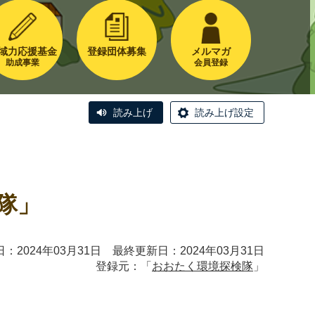
域力応援基金
登録団体募集
メルマガ
助成事業
会員登録
読み上げ
読み上げ設定
」
隊」
：2024年03月31日 最終更新日：2024年03月31日
登録元：「
おおたく環境探検隊
」