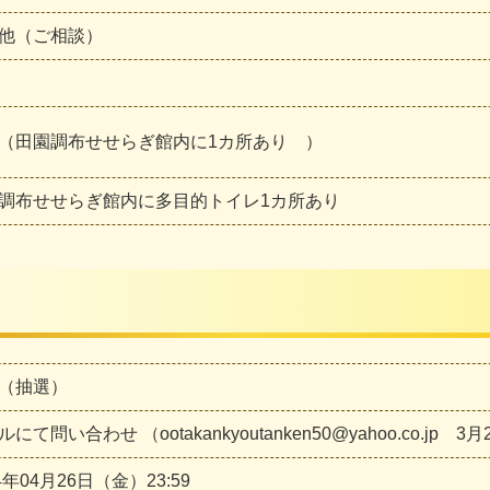
他（ご相談）
（田園調布せせらぎ館内に1カ所あり ）
調布せせらぎ館内に多目的トイレ1カ所あり
（抽選）
にて問い合わせ （ootakankyoutanken50@yahoo.co.jp 
4年04月26日（金）23:59