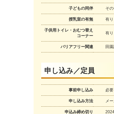
子どもの同伴
その
授乳室の有無
有り
子供用トイレ・おむつ替え
有り
コーナー
バリアフリー関連
田園
申し込み／定員
事前申し込み
必要
申し込み方法
メール
申込み締め切り
202