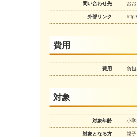
問い合わせ先
おおた
外部リンク
http:
費用
費用
負担
対象
対象年齢
小学
対象となる方
親子