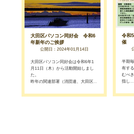
令和
大田区パソコン同好会 令和6
催
年新年のご挨拶
公開日：2024年01月14日
半期
大田区パソコン同好会は令和6年1
有す
月11日（木）から活動開始しまし
むべ
た。
指し...
昨年の関連部署（消団連、大田区...