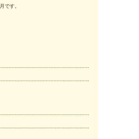
月
で
す
。