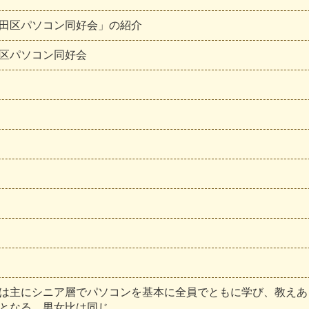
田区パソコン同好会」の紹介
区
パ
ソ
コ
ン
同
好
会
は
主
に
シ
ニ
ア
層
で
パ
ソ
コ
ン
を
基
本
に
全
員
で
と
も
に
学
び
、
教
え
あ
と
な
る
。
男
女
比
は
同
じ
。