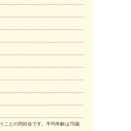
う
こ
と
の
同
好
会
で
す
。
平
均
年
齢
は
7
0
歳