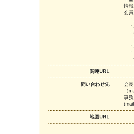
情
報
会
員
・
・
・
・
・
関連URL
問い合わせ先
会
長
（
m
事
務
(
m
a
i
地図URL