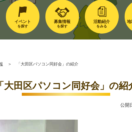
イベント
募集情報
活動紹介
地
を探す
を探す
をみる
報
＞
「大田区パソコン同好会」の紹介
「大田区パソコン同好会」の紹
公開日