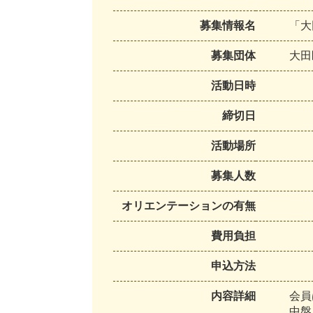
募集情報名
「大
募集団体
大
田
活動日時
締切日
活動場所
募集人数
オリエンテーションの有無
費用負担
申込方法
内容詳細
会
員
中
盤