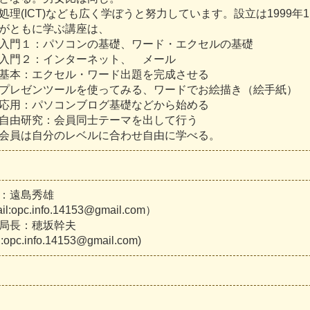
処
理
(
I
C
T
)
な
ど
も
広
く
学
ぼ
う
と
努
力
し
て
い
ま
す
。
設
立
は
1
9
9
9
年
1
が
と
も
に
学
ぶ
講
座
は
、
入
門
１
：
パ
ソ
コ
ン
の
基
礎
、
ワ
ー
ド
・
エ
ク
セ
ル
の
基
礎
入
門
２
：
イ
ン
タ
ー
ネ
ッ
ト
、
メ
ー
ル
基
本
：
エ
ク
セ
ル
・
ワ
ー
ド
出
題
を
完
成
さ
せ
る
プ
レ
ゼ
ン
ツ
ー
ル
を
使
っ
て
み
る
、
ワ
ー
ド
で
お
絵
描
き
（
絵
手
紙
）
応
用
：
パ
ソ
コ
ン
ブ
ロ
グ
基
礎
な
ど
か
ら
始
め
る
自
由
研
究
：
会
員
同
士
テ
ー
マ
を
出
し
て
行
う
会
員
は
自
分
の
レ
ベ
ル
に
合
わ
せ
自
由
に
学
べ
る
。
：
遠
島
秀
雄
a
i
l
:
o
p
c
.
i
n
f
o
.
1
4
1
5
3
@
g
m
a
i
l
.
c
o
m
）
局
長
：
穂
坂
幹
夫
l
:
o
p
c
.
i
n
f
o
.
1
4
1
5
3
@
g
m
a
i
l
.
c
o
m
)