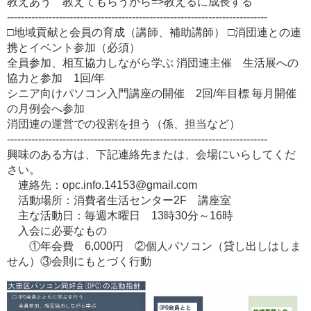
教えあう 教えてもらうから=>教えるに成長する
---------------------------------------------------------------------------
□地域貢献と会員の育成（講師、補助講師） □消団連との連
携とイベント参加（必須）
全員参加、相互協力しながら学ぶ 消団連主催 生活展への
協力と参加 1回/年
シニア向けパソコン入門講座の開催 2回/年目標 毎月開催
の月例会へ参加
消団連の運営での役割を担う（係、担当など）
---------------------------------------------------------------------------
興味のある方は、下記連絡先または、会場にいらしてくだ
さい。
連絡先：opc.info.14153@gmail.com
活動場所：消費者生活センター2F 講座室
主な活動日：毎週木曜日 13時30分～16時
入会に必要なもの
①年会費 6,000円 ②個人パソコン（貸し出しはしま
せん）③会則にもとづく行動