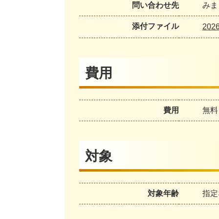
問い合わせ先
みま
添付ファイル
20
費用
費用
無料
対象
対象年齢
指定