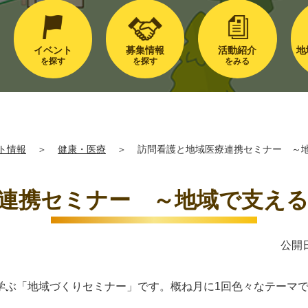
イベント
募集情報
活動紹介
地
を探す
を探す
をみる
ト情報
＞
健康・医療
＞
訪問看護と地域医療連携セミナー ～地
連携セミナー ～地域で支える
公開日
学ぶ「地域づくりセミナー」です。概ね月に1回色々なテーマ