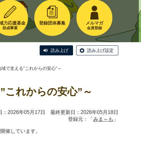
域力応援基金
登録団体募集
メルマガ
助成事業
会員登録
読み上げ
読み上げ設定
域で支える”これからの安心”～
”これからの安心”～
：2026年05月17日 最終更新日：2026年05月18日
登録元：「
みま～も
」
で開催しています。