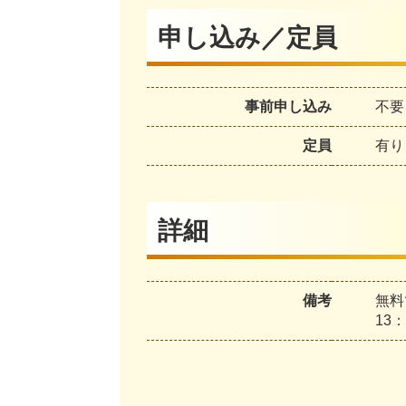
申し込み／定員
事前申し込み
不要
定員
有り
詳細
備考
無料
13