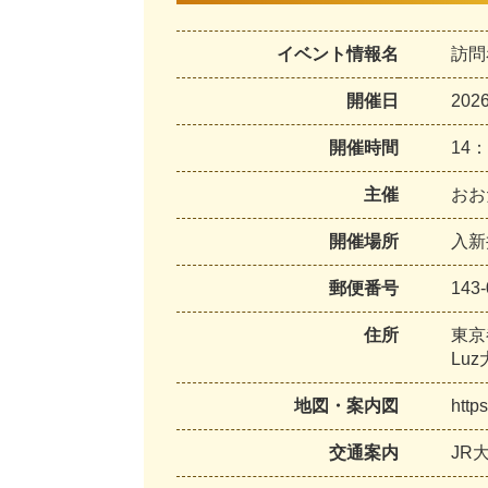
イベント情報名
訪問
開催日
20
開催時間
14
主催
おお
開催場所
入新
郵便番号
143-
住所
東京
Lu
地図・案内図
http
交通案内
JR