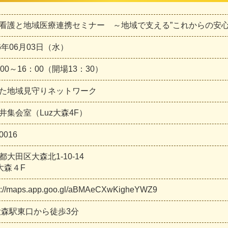
看護と地域医療連携セミナー ～地域で支える”これからの安心
26年06月03日（水）
：00～16：00（開場13：30）
た地域見守りネットワーク
井集会室（Luz大森4F）
0016
都大田区大森北1-10-14
z大森４F
s://maps.app.goo.gl/aBMAeCXwKigheYWZ9
大森駅東口から徒歩3分