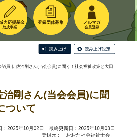
域力応援基金
登録団体募集
メルマガ
助成事業
会員登録
読み上げ
読み上げ設定
会議員 伊佐治剛さん(当会会員)に聞く！社会福祉政策と大田
治剛さん(当会会員)に聞
について
：2025年10月02日 最終更新日：2025年10月03日
登録元：「
おおた社会福祉士会
」