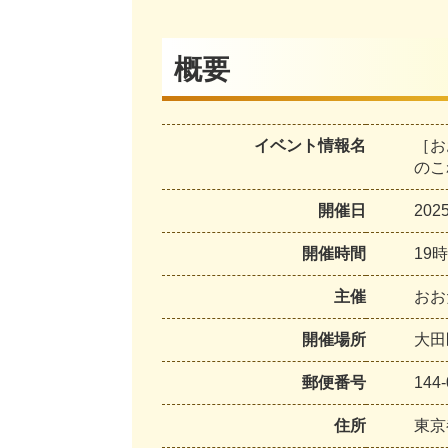
概要
イベント情報名
［お
のこ
開催日
20
開催時間
19
主催
おお
開催場所
大田
郵便番号
144-
住所
東京