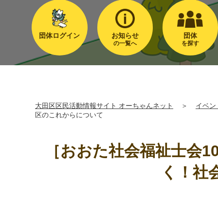
団体ログイン
お知らせ
団体
の一覧へ
を探す
大田区区民活動情報サイト オーちゃんネット
＞
イベン
区のこれからについて
［おおた社会福祉士会1
く！社