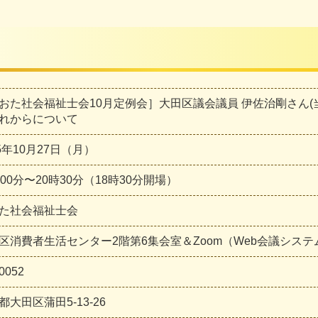
おた社会福祉士会10月定例会］大田区議会議員 伊佐治剛さん(
れからについて
25年10月27日（月）
時00分〜20時30分（18時30分開場）
た社会福祉士会
区消費者生活センター2階第6集会室＆Zoom（Web会議システ
0052
都大田区蒲田5-13-26