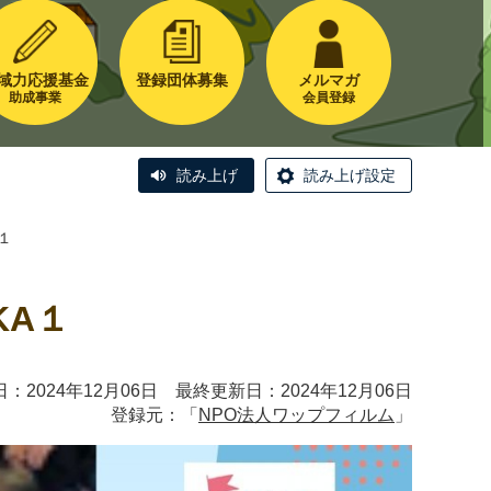
域力応援基金
登録団体募集
メルマガ
助成事業
会員登録
読み上げ
読み上げ設定
１
KA１
：2024年12月06日 最終更新日：2024年12月06日
登録元：「
NPO法人ワップフィルム
」