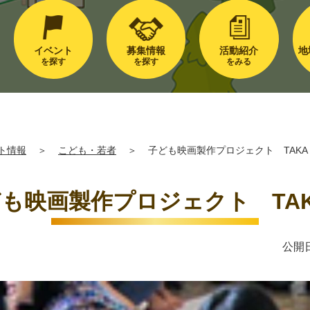
イベント
募集情報
活動紹介
地
を探す
を探す
をみる
ト情報
＞
こども・若者
＞
子ども映画製作プロジェクト TAKA
も映画製作プロジェクト TA
公開日