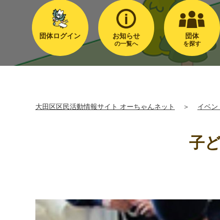
団体ログイン
お知らせ
団体
の一覧へ
を探す
大田区区民活動情報サイト オーちゃんネット
＞
イベン
子ど