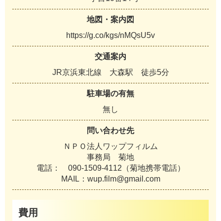
地図・案内図
https://g.co/kgs/nMQsU5v
交通案内
JR京浜東北線 大森駅 徒歩5分
駐車場の有無
無し
問い合わせ先
ＮＰＯ法人ワップフィルム
事務局 菊地
電話： 090-1509‐4112（菊地携帯電話）
MAIL：wup.film@gmail.com
費用