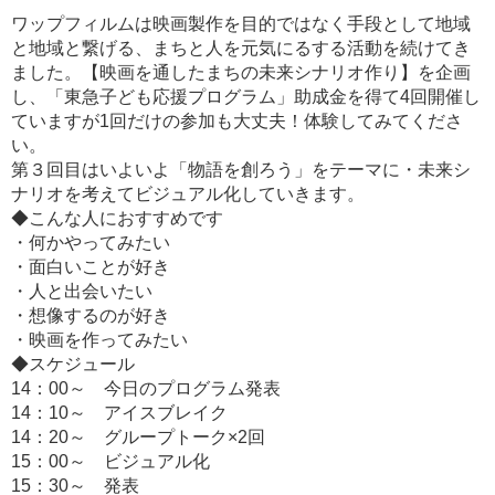
ワップフィルムは映画製作を目的ではなく手段として地域
と地域と繋げる、まちと人を元気にるする活動を続けてき
ました。【映画を通したまちの未来シナリオ作り】を企画
し、「東急子ども応援プログラム」助成金を得て4回開催し
ていますが1回だけの参加も大丈夫！体験してみてくださ
い。
第３回目はいよいよ「物語を創ろう」をテーマに・未来シ
ナリオを考えてビジュアル化していきます。
◆こんな人におすすめです
・何かやってみたい
・面白いことが好き
・人と出会いたい
・想像するのが好き
・映画を作ってみたい
◆スケジュール
14：00～ 今日のプログラム発表
14：10～ アイスブレイク
14：20～ グループトーク×2回
15：00～ ビジュアル化
15：30～ 発表