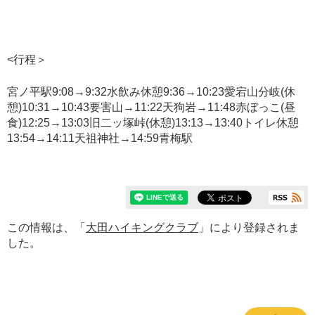
<行程＞
宮ノ平駅9:08→9:32水飲み休憩9:36→10:23愛宕山分岐(休
憩)10:31→10:43要害山→11:22天狗岩→11:48赤ぼっこ(昼
食)12:25→13:03旧二ッ塚峠(休憩)13:13→13:40トイレ休憩
13:54→14:11天祖神社→14:59青梅駅
この情報は、「
大田ハイキングクラブ
」により登録されま
した。