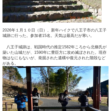
2026年１月１０日（日）、新年ハイクで八王子市の八王子
城跡に行った。参加者15名。天気は最高だが寒い。
八王子城跡は、戦国時代の推定1582年ころから北條氏が
築いた山城だが、1590年に豊臣方に攻め滅ぼされた。現存
物はなにもないが、発掘された遺構や復元された階段など
が
ある。