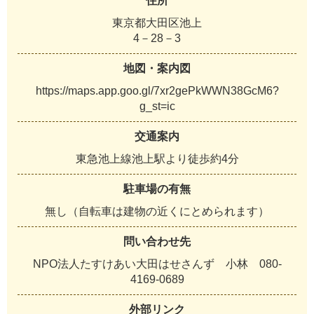
住所
東京都大田区池上
4－28－3
地図・案内図
https://maps.app.goo.gl/7xr2gePkWWN38GcM6?
g_st=ic
交通案内
東急池上線池上駅より徒歩約4分
駐車場の有無
無し（自転車は建物の近くにとめられます）
問い合わせ先
NPO法人たすけあい大田はせさんず 小林 080-
4169-0689
外部リンク