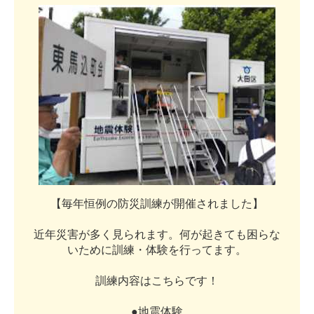
【
毎
年
恒
例
の
防
災
訓
練
が
開
催
さ
れ
ま
し
た
】
近
年
災
害
が
多
く
見
ら
れ
ま
す
。
何
が
起
き
て
も
困
ら
な
い
た
め
に
訓
練
・
体
験
を
行
っ
て
ま
す
。
訓
練
内
容
は
こ
ち
ら
で
す
！
●
地
震
体
験