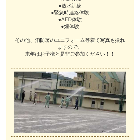
●
放
水
訓
練
●
緊
急
時
連
絡
体
験
●
A
E
D
体
験
●
煙
体
験
そ
の
他
、
消
防
署
の
ユ
ニ
フ
ォ
ー
ム
等
着
て
写
真
も
撮
れ
ま
す
の
で
、
来
年
は
お
子
様
と
是
非
ご
参
加
く
だ
さ
い
！
！