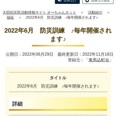
読み上げ
読み上げ設定
大田区区民活動情報サイト オーちゃんネット
＞
活動紹介
＞
福祉
＞
2022年6月 防災訓練 ♪毎年開催されます♪
2022年6月 防災訓練 ♪毎年開催され
ます♪
公開日：2022年06月29日 最終更新日：2022年11月18日
登録元：「
東馬込町会
」
タイトル
2
0
2
2
年
6
月
防
災
訓
練
♪
毎
年
開
催
さ
れ
ま
す
♪
詳細