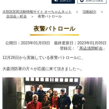
読み上げ
読み上げ設定
大田区区民活動情報サイト オーちゃんネット
＞
活動紹介
＞
自治会・町会
＞
夜警パトロール
夜警パトロール
公開日：2023年01月03日 最終更新日：2023年01月05日
登録元：「
馬込浅間町会
」
12月26日から実施している夜警パトロールに、
大森消防署
の方々が応援に来て頂きました～。