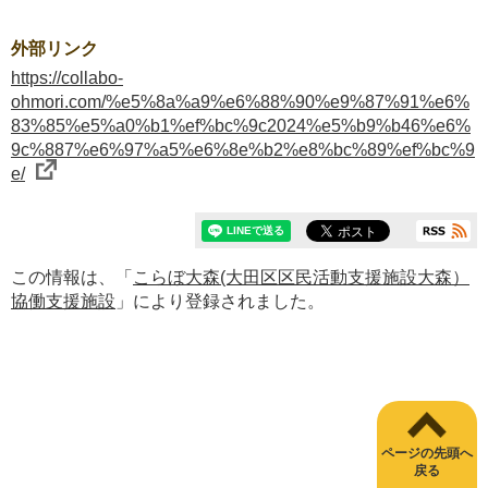
外部リンク
https://collabo-
ohmori.com/%e5%8a%a9%e6%88%90%e9%87%91%e6%
83%85%e5%a0%b1%ef%bc%9c2024%e5%b9%b46%e6%
9c%887%e6%97%a5%e6%8e%b2%e8%bc%89%ef%bc%9
e/
この情報は、「
こらぼ大森(大田区区民活動支援施設大森）
協働支援施設
」により登録されました。
ページの先頭へ
戻る