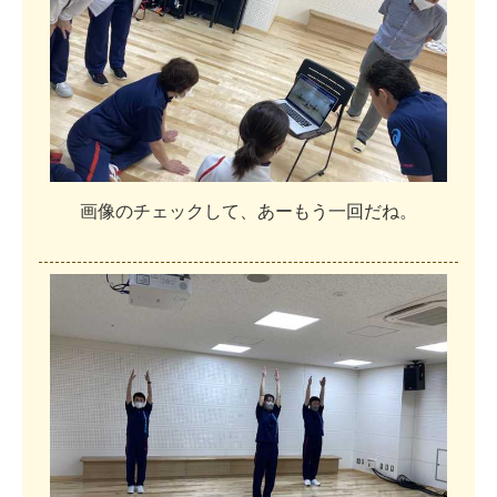
画
像
の
チ
ェ
ッ
ク
し
て
、
あ
ー
も
う
一
回
だ
ね
。