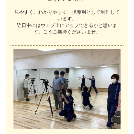
見
や
す
く
、
わ
か
り
や
す
く
、
指
導
用
と
し
て
制
作
し
て
い
ま
す
。
近
日
中
に
は
ウ
ェ
ブ
上
に
ア
ッ
プ
で
き
る
か
と
思
い
ま
す
。
こ
う
ご
期
待
く
だ
さ
い
ま
せ
。