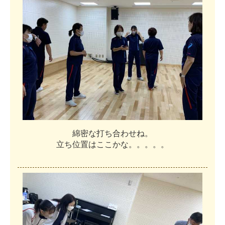
綿
密
な
打
ち
合
わ
せ
ね
。
立
ち
位
置
は
こ
こ
か
な
。
。
。
。
。