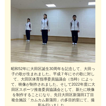
昭
和
5
2
年
に
大
田
区
誕
生
3
0
周
年
を
記
念
し
て
、
大
田
っ
子
の
歌
が
生
ま
れ
ま
し
た
。
平
成
７
年
に
そ
の
歌
に
対
し
て
、
大
田
区
体
育
指
導
委
員
協
議
会
（
当
時
）
に
よ
っ
て
、
映
像
が
制
作
さ
れ
ま
し
た
。
そ
し
て
2
0
2
2
年
度
に
大
田
区
ス
ポ
ー
ツ
推
進
委
員
協
議
会
と
し
て
、
新
た
に
映
像
を
制
作
す
る
こ
と
に
な
り
、
先
日
大
田
区
新
蒲
田
1
丁
目
複
合
施
設
「
カ
ム
カ
ム
新
蒲
田
」
の
多
目
的
室
に
て
、
撮
影
を
行
い
ま
し
た
。