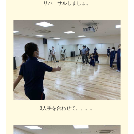
リ
ハ
ー
サ
ル
し
ま
し
ょ
。
3
人
手
を
合
わ
せ
て
。
。
。
。