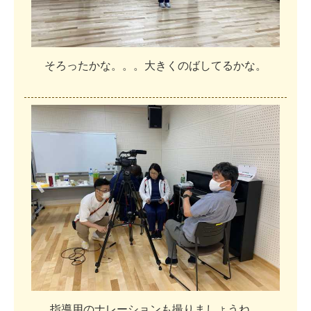
そ
ろ
っ
た
か
な
。
。
。
大
き
く
の
ば
し
て
る
か
な
。
指
導
用
の
ナ
レ
ー
シ
ョ
ン
も
撮
り
ま
し
ょ
う
ね
。