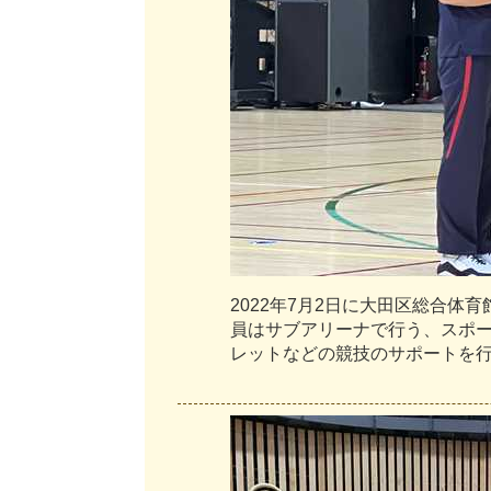
2
0
2
2
年
7
月
2
日
に
大
田
区
総
合
体
育
員
は
サ
ブ
ア
リ
ー
ナ
で
行
う
、
ス
ポ
レ
ッ
ト
な
ど
の
競
技
の
サ
ポ
ー
ト
を