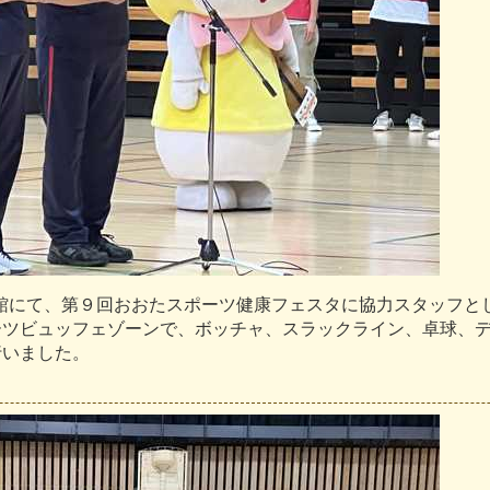
館
に
て
、
第
９
回
お
お
た
ス
ポ
ー
ツ
健
康
フ
ェ
ス
タ
に
協
力
ス
タ
ッ
フ
と
ー
ツ
ビ
ュ
ッ
フ
ェ
ゾ
ー
ン
で
、
ボ
ッ
チ
ャ
、
ス
ラ
ッ
ク
ラ
イ
ン
、
卓
球
、
行
い
ま
し
た
。