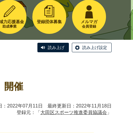
域力応援基金
登録団体募集
メルマガ
助成事業
会員登録
読み上げ
読み上げ設定
 開催
：2022年07月11日 最終更新日：2022年11月18日
登録元：「
大田区スポーツ推進委員協議会
」