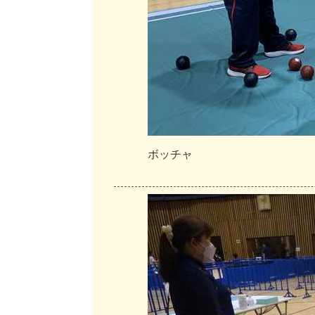
ボ
ッ
チ
ャ