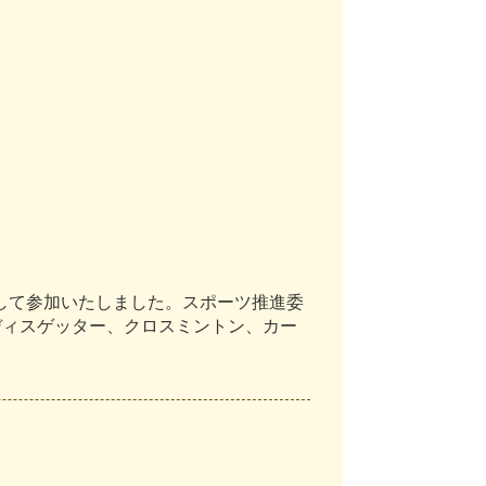
し
て
参
加
い
た
し
ま
し
た
。
ス
ポ
ー
ツ
推
進
委
デ
ィ
ス
ゲ
ッ
タ
ー
、
ク
ロ
ス
ミ
ン
ト
ン
、
カ
ー