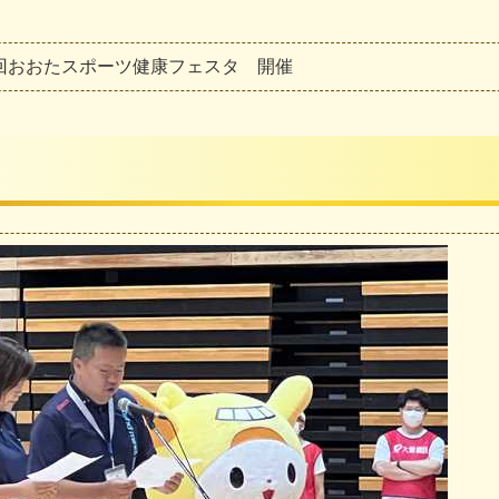
回
お
お
た
ス
ポ
ー
ツ
健
康
フ
ェ
ス
タ
開
催