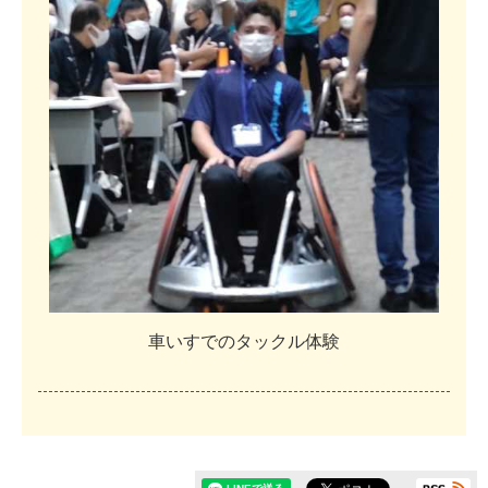
車
い
す
で
の
タ
ッ
ク
ル
体
験