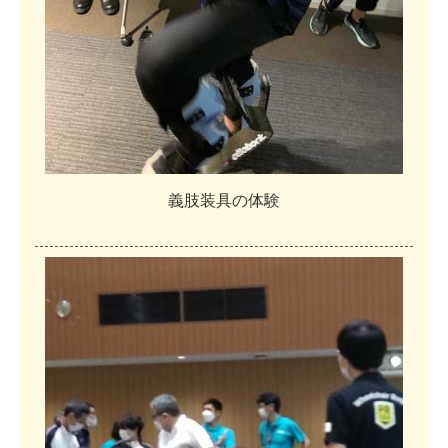
義
肢
装
具
の
体
験