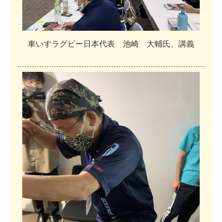
車
い
す
ラ
グ
ビ
ー
日
本
代
表
池
崎
大
輔
氏
、
講
義