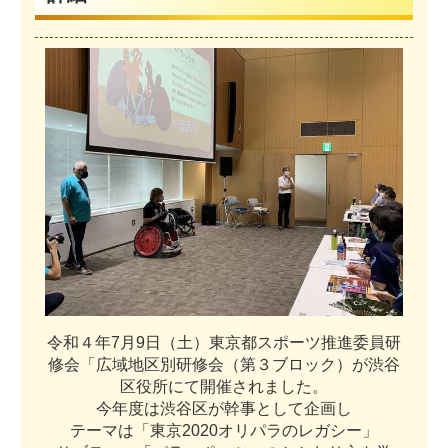
令
和
４
年
7
月
9
日
（
土
）
東
京
都
ス
ポ
ー
ツ
推
進
委
員
研
修
会
「
広
域
地
区
別
研
修
会
（
第
３
ブ
ロ
ッ
ク
）
が
渋
谷
区
役
所
に
て
開
催
さ
れ
ま
し
た
。
今
年
度
は
渋
谷
区
が
幹
事
と
し
て
企
画
し
テ
ー
マ
は
「
東
京
2
0
2
0
オ
リ
パ
ラ
の
レ
ガ
シ
ー
」