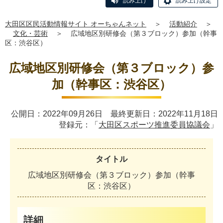
読み上げ
読み上げ設定
大田区区民活動情報サイト オーちゃんネット
＞
活動紹介
＞
文化・芸術
＞
広域地区別研修会（第３ブロック）参加（幹事
区：渋谷区）
広域地区別研修会（第３ブロック）参
加（幹事区：渋谷区）
公開日：2022年09月26日 最終更新日：2022年11月18日
登録元：「
大田区スポーツ推進委員協議会
」
タイトル
広
域
地
区
別
研
修
会
（
第
３
ブ
ロ
ッ
ク
）
参
加
（
幹
事
区
：
渋
谷
区
）
詳細