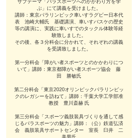
サ
ブ
テ
ー
マ
「
パ
ラ
ス
ポ
ー
ツ
へ
の
か
か
わ
り
方
を
学
ぶ
」
に
て
講
義
を
受
け
ま
し
た
。
講
師
：
東
京
パ
ラ
リ
ン
ピ
ッ
ク
車
い
す
ラ
グ
ビ
ー
日
本
代
表
池
崎
大
輔
氏
基
礎
講
演
、
車
い
す
バ
ス
ケ
の
歴
史
等
の
講
演
に
、
実
践
に
車
い
す
で
の
タ
ッ
ク
ル
体
験
等
経
験
致
し
ま
し
た
。
そ
の
後
、
各
３
分
科
会
に
分
か
れ
て
、
そ
れ
ぞ
れ
の
講
義
を
受
講
致
し
ま
し
た
。
第
一
分
科
会
「
障
が
い
者
ス
ポ
ー
ツ
と
の
か
か
わ
り
に
つ
い
て
」
講
師
：
東
京
都
障
が
い
者
ス
ポ
ー
ツ
協
会
藤
田
勝
敏
氏
第
二
分
科
会
「
東
京
2
0
2
0
オ
リ
ン
ピ
ッ
ク
パ
ラ
リ
ン
ピ
ッ
ク
の
レ
ガ
シ
ー
を
訪
ね
て
」
講
師
：
千
葉
大
学
工
学
部
准
教
授
豊
川
斎
赫
氏
第
三
分
科
会
「
ス
ポ
ー
ツ
義
肢
装
具
づ
く
り
を
通
し
て
感
じ
る
パ
ラ
ス
ポ
ー
ツ
の
魅
力
」
講
師
：
（
公
）
鉄
道
弘
済
会
義
肢
装
具
サ
ポ
ー
ト
セ
ン
タ
ー
室
長
臼
井
二
美
男
氏