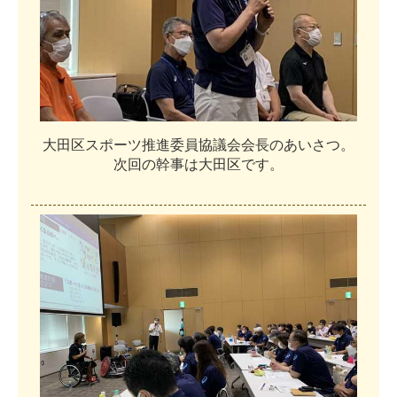
大
田
区
ス
ポ
ー
ツ
推
進
委
員
協
議
会
会
長
の
あ
い
さ
つ
。
次
回
の
幹
事
は
大
田
区
で
す
。