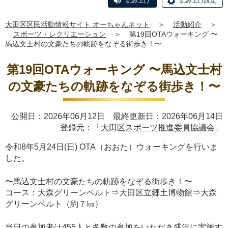
読み上げ
読み上げ設定
大田区区民活動情報サイト オーちゃんネット
＞
活動紹介
＞
スポーツ・レクリエーション
＞
第19回OTAウォーキング 〜
馬込文士村の文豪たちの軌跡をなぞる街歩き！〜
第19回OTAウォーキング 〜馬込文士村
の文豪たちの軌跡をなぞる街歩き！〜
公開日：2026年06月12日 最終更新日：2026年06月14日
登録元：「
大田区スポーツ推進委員協議会
」
令和8年5月24日(日) OTA（おおた）ウォーキングを行いま
した。
〜馬込文士村の文豪たちの軌跡をなぞる街歩き！〜
コース：大森グリーンベルト⇒大田区立郷土博物館⇒大森
グリーンベルト（約７㎞）
当日の参加者は455人と多数の参加をいただき盛況に実施す