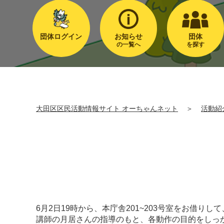
団体ログイン
お知らせ
団体
の一覧へ
を探す
大田区区民活動情報サイト オーちゃんネット
＞
活動紹
6月2日19時から、本庁舎201~203号室をお借り
講師の月居さんの指導のもと、各動作の目的をしっ