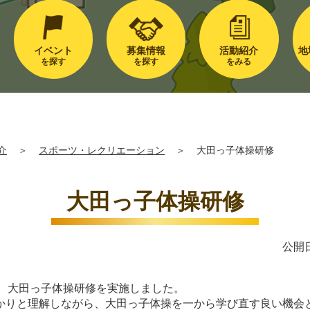
イベント
募集情報
活動紹介
地
を探す
を探す
をみる
介
＞
スポーツ・レクリエーション
＞
大田っ子体操研修
大田っ子体操研修
公開日
して、大田っ子体操研修を実施しました。
かりと理解しながら、大田っ子体操を一から学び直す良い機会