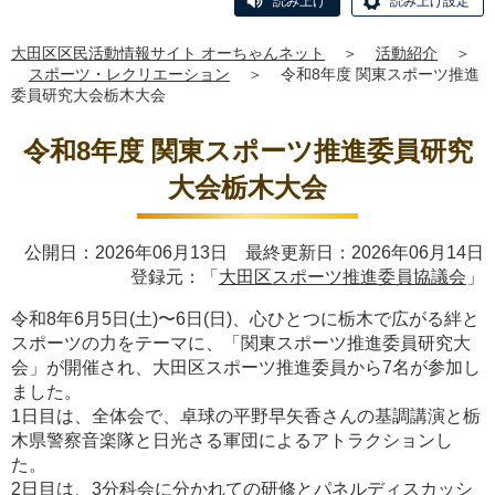
読み上げ
読み上げ設定
大田区区民活動情報サイト オーちゃんネット
＞
活動紹介
＞
スポーツ・レクリエーション
＞
令和8年度 関東スポーツ推進
委員研究大会栃木大会
令和8年度 関東スポーツ推進委員研究
大会栃木大会
公開日：2026年06月13日 最終更新日：2026年06月14日
登録元：「
大田区スポーツ推進委員協議会
」
令和8年6月5日(土)〜6日(日)、心ひとつに栃木で広がる絆と
スポーツの力をテーマに、「関東スポーツ推進委員研究大
会」が開催され、大田区スポーツ推進委員から7名が参加し
ました。
1日目は、全体会で、卓球の平野早矢香さんの基調講演と栃
木県警察音楽隊と日光さる軍団によるアトラクションし
た。
2日目は、3分科会に分かれての研修とパネルディスカッシ