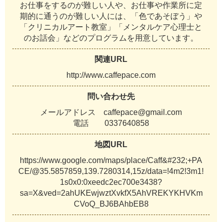
お
仕
事
を
す
る
の
が
難
し
い
人
や
、
お
仕
事
や
作
業
所
に
定
期
的
に
通
う
の
が
難
し
い
人
に
は
、
「
色
で
あ
そ
ぼ
う
」
や
「
ク
リ
ニ
カ
ル
ア
ー
ト
教
室
」
「
メ
ン
タ
ル
ケ
ア
心
理
士
と
の
お
話
会
」
な
ど
の
プ
ロ
グ
ラ
ム
を
用
意
し
て
い
ま
す
。
関連URL
h
t
t
p
:
/
/
w
w
w
.
c
a
f
f
e
p
a
c
e
.
c
o
m
問い合わせ先
メ
ー
ル
ア
ド
レ
ス
c
a
f
f
e
p
a
c
e
@
g
m
a
i
l
.
c
o
m
電
話
0
3
3
7
6
4
0
8
5
8
地図URL
h
t
t
p
s
:
/
/
w
w
w
.
g
o
o
g
l
e
.
c
o
m
/
m
a
p
s
/
p
l
a
c
e
/
C
a
f
f
&
#
2
3
2
;
+
P
A
C
E
/
@
3
5
.
5
8
5
7
8
5
9
,
1
3
9
.
7
2
8
0
3
1
4
,
1
5
z
/
d
a
t
a
=
!
4
m
2
!
3
m
1
!
1
s
0
x
0
:
0
x
e
e
d
c
2
e
c
7
0
0
e
3
4
3
8
?
s
a
=
X
&
v
e
d
=
2
a
h
U
K
E
w
j
w
z
t
X
v
k
f
X
5
A
h
V
R
E
K
Y
K
H
V
K
m
C
V
o
Q
_
B
J
6
B
A
h
b
E
B
8