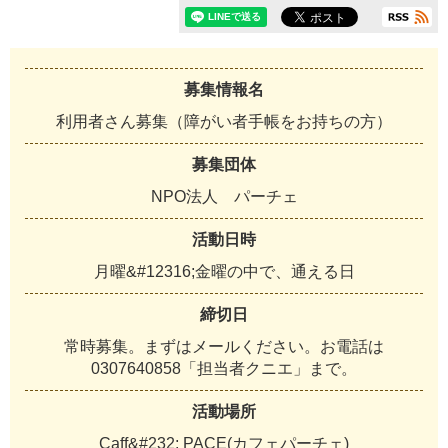
募集情報名
利用者さん募集（障がい者手帳をお持ちの方）
募集団体
N
P
O
法
人
パ
ー
チ
ェ
活動日時
月
曜
&
#
1
2
3
1
6
;
金
曜
の
中
で
、
通
え
る
日
締切日
常
時
募
集
。
ま
ず
は
メ
ー
ル
く
だ
さ
い
。
お
電
話
は
0
3
0
7
6
4
0
8
5
8
「
担
当
者
ク
ニ
エ
」
ま
で
。
活動場所
C
a
f
f
&
#
2
3
2
;
P
A
C
E
(
カ
フ
ェ
パ
ー
チ
ェ
)