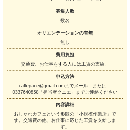
募集人数
数
名
オリエンテーションの有無
無
し
費用負担
交
通
費
、
お
仕
事
を
す
る
人
に
は
工
賃
の
支
給
。
申込方法
c
a
f
f
e
p
a
c
e
@
g
m
a
i
l
.
c
o
m
ま
で
メ
ー
ル
ま
た
は
0
3
3
7
6
4
0
8
5
8
「
担
当
者
ク
ニ
エ
」
ま
で
ご
連
絡
く
だ
さ
い
内容詳細
お
し
ゃ
れ
カ
フ
ェ
と
い
う
形
態
の
「
小
規
模
作
業
所
」
で
す
。
交
通
費
の
他
、
お
仕
事
に
応
じ
た
工
賃
を
支
給
し
ま
す
。