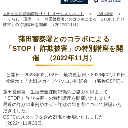
読み上げ
読み上げ設定
大田区区民活動情報サイト オーちゃんネット
＞
活動紹介
＞
くらし・環境
＞
蒲田警察署とのコラボによる「STOP！ 詐欺
被害」の特別講座を開催 （2022年11月）
蒲田警察署とのコラボによる
「STOP！ 詐欺被害」の特別講座を開
催 （2022年11月）
公開日：2023年02月02日 最終更新日：2023年02月02日
登録元：「
大田スカイプパソコン同好会 （略称OSPC)
」
蒲田警察署 生活安全課防犯係のご協力を得まして
「STOP！ 詐欺被害」の特別講座を開催いたしました。
最近の詐欺の事例やネット詐欺の防ぎ方について解説いた
だきました。
OSPCのスタッフを含め27名が参加いたしました。
（2022年11月30日）