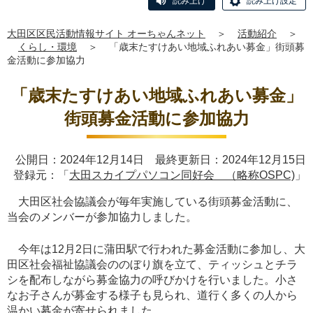
読み上げ
読み上げ設定
大田区区民活動情報サイト オーちゃんネット
＞
活動紹介
＞
くらし・環境
＞
「歳末たすけあい地域ふれあい募金」街頭募
金活動に参加協力
「歳末たすけあい地域ふれあい募金」
街頭募金活動に参加協力
公開日：2024年12月14日 最終更新日：2024年12月15日
登録元：「
大田スカイプパソコン同好会 （略称OSPC)
」
大田区社会協議会が毎年実施している街頭募金活動に、
当会のメンバーが参加協力しました。
今年は12月2日に蒲田駅で行われた募金活動に参加し、大
田区社会福祉協議会ののぼり旗を立て、ティッシュとチラ
シを配布しながら募金協力の呼びかけを行いました。小さ
なお子さんが募金する様子も見られ、道行く多くの人から
温かい募金が寄せられました。