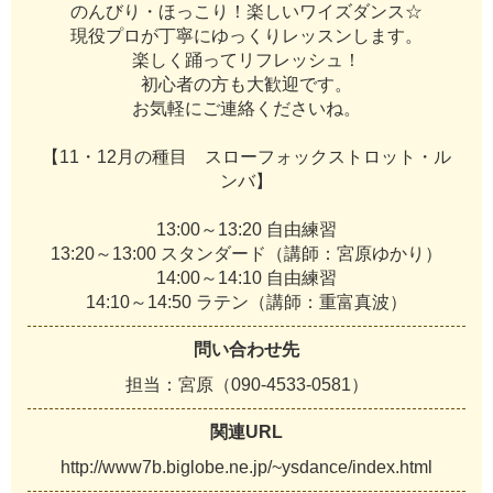
の
ん
び
り
・
ほ
っ
こ
り
！
楽
し
い
ワ
イ
ズ
ダ
ン
ス
☆
現
役
プ
ロ
が
丁
寧
に
ゆ
っ
く
り
レ
ッ
ス
ン
し
ま
す
。
楽
し
く
踊
っ
て
リ
フ
レ
ッ
シ
ュ
！
初
心
者
の
方
も
大
歓
迎
で
す
。
お
気
軽
に
ご
連
絡
く
だ
さ
い
ね
。
【
1
1
・
1
2
月
の
種
目
ス
ロ
ー
フ
ォ
ッ
ク
ス
ト
ロ
ッ
ト
・
ル
ン
バ
】
1
3
:
0
0
～
1
3
:
2
0
自
由
練
習
1
3
:
2
0
～
1
3
:
0
0
ス
タ
ン
ダ
ー
ド
（
講
師
：
宮
原
ゆ
か
り
）
1
4
:
0
0
～
1
4
:
1
0
自
由
練
習
1
4
:
1
0
～
1
4
:
5
0
ラ
テ
ン
（
講
師
：
重
富
真
波
）
問い合わせ先
担
当
：
宮
原
（
0
9
0
-
4
5
3
3
-
0
5
8
1
）
関連URL
h
t
t
p
:
/
/
w
w
w
7
b
.
b
i
g
l
o
b
e
.
n
e
.
j
p
/
~
y
s
d
a
n
c
e
/
i
n
d
e
x
.
h
t
m
l