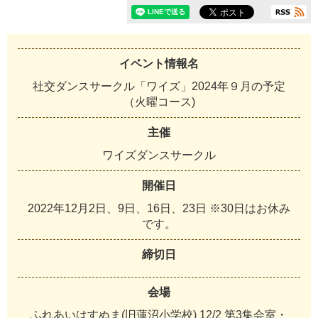
イベント情報名
社交ダンスサークル「ワイズ」2024年９月の予定
（火曜コース)
主催
ワ
イ
ズ
ダ
ン
ス
サ
ー
ク
ル
開催日
2
0
2
2
年
1
2
月
2
日
、
9
日
、
1
6
日
、
2
3
日
※
3
0
日
は
お
休
み
で
す
。
締切日
会場
ふ
れ
あ
い
は
す
ぬ
ま
(
旧
蓮
沼
小
学
校
)
1
2
/
2
第
3
集
会
室
・