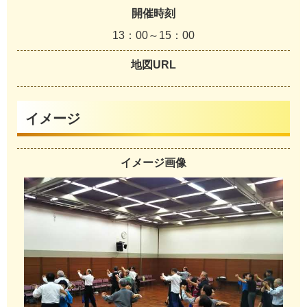
開催時刻
1
3
：
0
0
～
1
5
：
0
0
地図URL
イメージ
イメージ画像