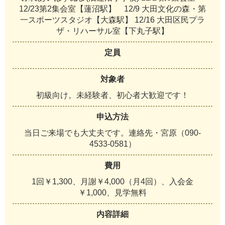
1
2
/
2
3
第
2
集
会
室
【
蓮
沼
駅
】
1
2
/
9
大
田
文
化
の
森
・
第
一
ス
ポ
ー
ツ
ス
タ
ジ
オ
【
大
森
駅
】
1
2
/
1
6
大
田
区
民
プ
ラ
ザ
・
リ
ハ
ー
サ
ル
室
【
下
丸
子
駅
】
定員
対象者
初
級
向
け
。
未
経
験
者
、
初
心
者
大
歓
迎
で
す
！
申込方法
当
日
ご
来
場
で
も
大
丈
夫
で
す
。
連
絡
先
・
宮
原
（
0
9
0
-
4
5
3
3
-
0
5
8
1
）
費用
1
回
￥
1
,
3
0
0
、
月
謝
￥
4
,
0
0
0
（
月
4
回
）
、
入
会
金
￥
1
,
0
0
0
、
見
学
無
料
内容詳細