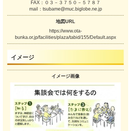
F
A
X
：
０
３
－
３
７
５
０
－
５
７
８
７
m
a
i
l
：
t
s
u
b
a
m
e
@
m
u
c
.
b
i
g
l
o
b
e
.
n
e
.
j
p
地図URL
h
t
t
p
s
:
/
/
w
w
w
.
o
t
a
-
b
u
n
k
a
.
o
r
.
j
p
/
f
a
c
i
l
i
t
i
e
s
/
p
l
a
z
a
/
t
a
b
i
d
/
1
5
5
/
D
e
f
a
u
l
t
.
a
s
p
x
イメージ
イメージ画像