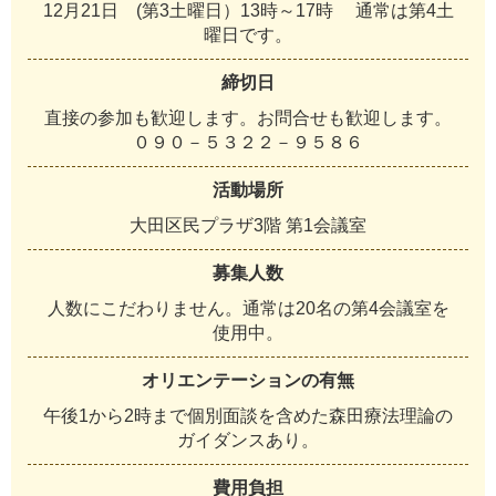
1
2
月
2
1
日
(
第
3
土
曜
日
）
1
3
時
～
1
7
時
通
常
は
第
4
土
曜
日
で
す
。
締切日
直
接
の
参
加
も
歓
迎
し
ま
す
。
お
問
合
せ
も
歓
迎
し
ま
す
。
０
９
０
－
５
３
２
２
－
９
５
８
６
活動場所
大
田
区
民
プ
ラ
ザ
3
階
第
1
会
議
室
募集人数
人
数
に
こ
だ
わ
り
ま
せ
ん
。
通
常
は
2
0
名
の
第
4
会
議
室
を
使
用
中
。
オリエンテーションの有無
午
後
1
か
ら
2
時
ま
で
個
別
面
談
を
含
め
た
森
田
療
法
理
論
の
ガ
イ
ダ
ン
ス
あ
り
。
費用負担