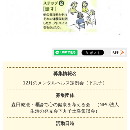
募集情報名
12月のメンタルヘルス定例会（下丸子）
募集団体
森
田
療
法
・
理
論
で
心
の
健
康
を
考
え
る
会
（
N
P
O
法
人
生
活
の
発
見
会
下
丸
子
土
曜
集
談
会
）
活動日時