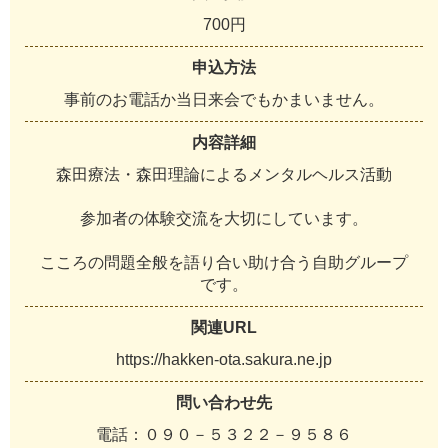
7
0
0
円
申込方法
事
前
の
お
電
話
か
当
日
来
会
で
も
か
ま
い
ま
せ
ん
。
内容詳細
森
田
療
法
・
森
田
理
論
に
よ
る
メ
ン
タ
ル
ヘ
ル
ス
活
動
参
加
者
の
体
験
交
流
を
大
切
に
し
て
い
ま
す
。
こ
こ
ろ
の
問
題
全
般
を
語
り
合
い
助
け
合
う
自
助
グ
ル
ー
プ
で
す
。
関連URL
h
t
t
p
s
:
/
/
h
a
k
k
e
n
-
o
t
a
.
s
a
k
u
r
a
.
n
e
.
j
p
問い合わせ先
電
話
：
０
９
０
－
５
３
２
２
－
９
５
８
６