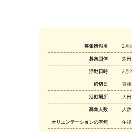
募集情報名
2月
募集団体
森
田
活動日時
2
月
2
締切日
直
接
活動場所
大
田
募集人数
人
数
オリエンテーションの有無
午
後