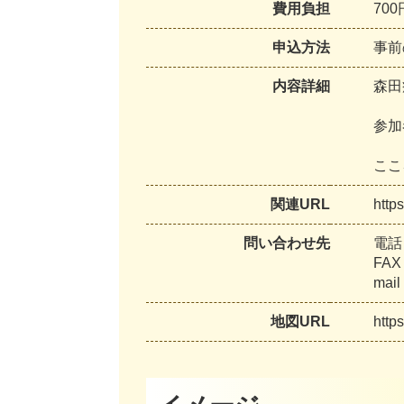
費用負担
7
0
0
申込方法
事
前
内容詳細
森
田
参
加
こ
こ
関連URL
h
t
t
p
s
問い合わせ先
電
話
F
A
X
m
a
i
l
地図URL
h
t
t
p
s