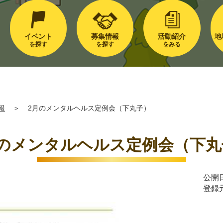
イベント
募集情報
活動紹介
地
を探す
を探す
をみる
報
＞
2月のメンタルヘルス定例会（下丸子）
月のメンタルヘルス定例会（下丸
公開日
登録