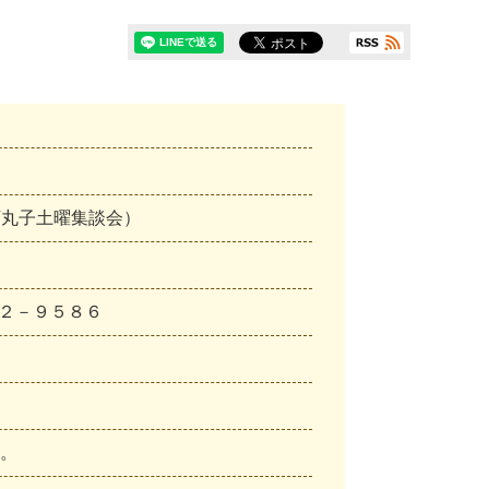
下
丸
子
土
曜
集
談
会
）
２
－
９
５
８
６
。