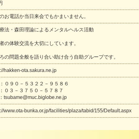
円
の
お
電
話
か
当
日
来
会
で
も
か
ま
い
ま
せ
ん
。
療
法
・
森
田
理
論
に
よ
る
メ
ン
タ
ル
ヘ
ル
ス
活
動
者
の
体
験
交
流
を
大
切
に
し
て
い
ま
す
。
ろ
の
問
題
全
般
を
語
り
合
い
助
け
合
う
自
助
グ
ル
ー
プ
で
す
。
:
/
/
h
a
k
k
e
n
-
o
t
a
.
s
a
k
u
r
a
.
n
e
.
j
p
：
０
９
０
－
５
３
２
２
－
９
５
８
６
：
０
３
－
３
７
５
０
－
５
７
８
７
：
t
s
u
b
a
m
e
@
m
u
c
.
b
i
g
l
o
b
e
.
n
e
.
j
p
:
/
/
w
w
w
.
o
t
a
-
b
u
n
k
a
.
o
r
.
j
p
/
f
a
c
i
l
i
t
i
e
s
/
p
l
a
z
a
/
t
a
b
i
d
/
1
5
5
/
D
e
f
a
u
l
t
.
a
s
p
x