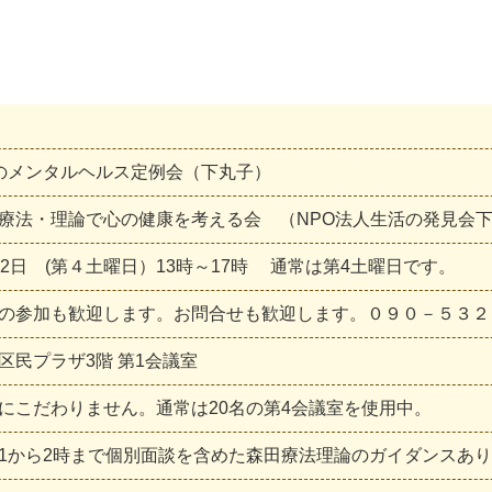
のメンタルヘルス定例会（下丸子）
療
法
・
理
論
で
心
の
健
康
を
考
え
る
会
（
N
P
O
法
人
生
活
の
発
見
会
2
日
(
第
４
土
曜
日
）
1
3
時
～
1
7
時
通
常
は
第
4
土
曜
日
で
す
。
の
参
加
も
歓
迎
し
ま
す
。
お
問
合
せ
も
歓
迎
し
ま
す
。
０
９
０
－
５
３
２
区
民
プ
ラ
ザ
3
階
第
1
会
議
室
に
こ
だ
わ
り
ま
せ
ん
。
通
常
は
2
0
名
の
第
4
会
議
室
を
使
用
中
。
1
か
ら
2
時
ま
で
個
別
面
談
を
含
め
た
森
田
療
法
理
論
の
ガ
イ
ダ
ン
ス
あ
り