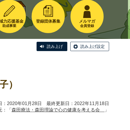
域力応援基金
登録団体募集
メルマガ
助成事業
会員登録
読み上げ
読み上げ設定
子）
：2020年01月28日 最終更新日：2022年11月18日
元：「
森田療法・森田理論で心の健康を考える会
」