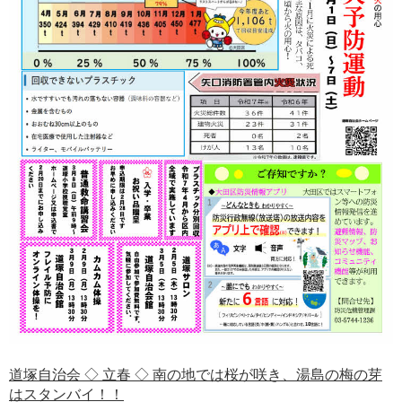
道塚自治会 ◇ 立春 ◇ 南の地では桜が咲き、湯島の梅の芽
はスタンバイ！！