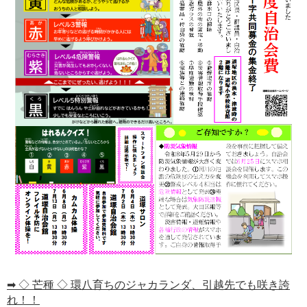
➡ ◇ 芒種 ◇ 環八育ちのジャカランダ、引越先でも咲き誇
れ！！