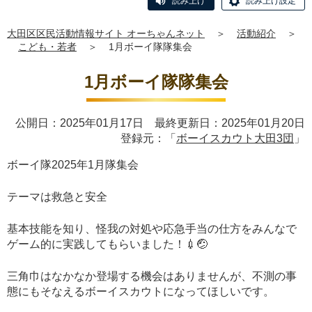
読み上げ
読み上げ設定
大田区区民活動情報サイト オーちゃんネット
＞
活動紹介
＞
こども・若者
＞
1月ボーイ隊隊集会
1月ボーイ隊隊集会
公開日：2025年01月17日 最終更新日：2025年01月20日
登録元：「
ボーイスカウト大田3団
」
ボーイ隊2025年1月隊集会
テーマは救急と安全
基本技能を知り、怪我の対処や応急手当の仕方をみんなで
ゲーム的に実践してもらいました！💉🤕
三角巾はなかなか登場する機会はありませんが、不測の事
態にもそなえるボーイスカウトになってほしいです。