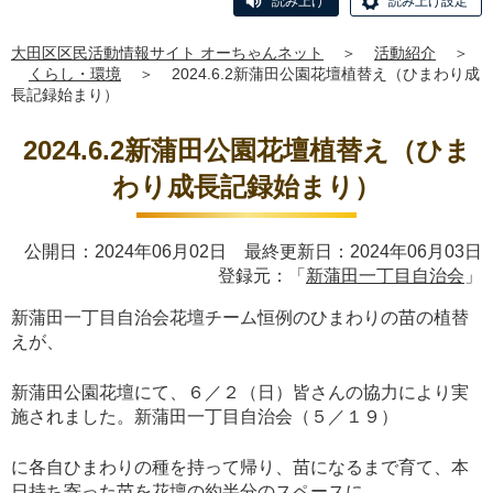
読み上げ
読み上げ設定
大田区区民活動情報サイト オーちゃんネット
＞
活動紹介
＞
くらし・環境
＞
2024.6.2新蒲田公園花壇植替え（ひまわり成
長記録始まり）
2024.6.2新蒲田公園花壇植替え（ひま
わり成長記録始まり）
公開日：2024年06月02日 最終更新日：2024年06月03日
登録元：「
新蒲田一丁目自治会
」
新蒲田一丁目自治会花壇チーム恒例のひまわりの苗の植替
えが、
新蒲田公園花壇にて、６／２（日）皆さんの協力により実
施されました。新蒲田一丁目自治会（５／１９）
に各自ひまわりの種を持って帰り、苗になるまで育て、本
日持ち寄った苗を花壇の約半分のスペースに