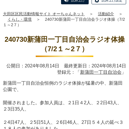
読み上げ
読み上げ設定
大田区区民活動情報サイト オーちゃんネット
＞
活動紹介
＞
くらし・環境
＞
240730新蒲田一丁目自治会ラジオ体操（7/2
１～2７）
240730新蒲田一丁目自治会ラジオ体操
（7/2１～2７）
公開日：2024年08月14日 最終更新日：2024年08月14日
登録元：「
新蒲田一丁目自治会
」
新蒲田一丁目自治会恒例のラジオ体操が猛暑の中、新蒲田
公園で、
開催されました。参加人員は、２1日４2人、２2日43人、
２3日35人、
２4日47人、２5日51人、２6日46人、27日５４人の延べ３
１８人の参加がありました。