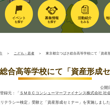
イベント
募集情報
活動紹介
地
を探す
を探す
をみる
介
＞
こども・若者
＞
東京都立つばさ総合高等学校にて「資産
総合高等学校にて「資産形成
公開日
登録元：「
ＳＭＢＣコンシューマーファイナンス株式会社 社
融リテラシー検定」受験と「資産形成セミナー」を実施しまし