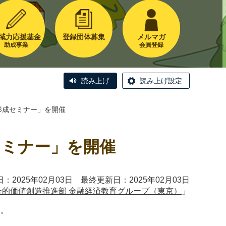
域力応援基金
登録団体募集
メルマガ
助成事業
会員登録
読み上げ
読み上げ設定
形成セミナー」を開催
セミナー」を開催
：2025年02月03日 最終更新日：2025年02月03日
会的価値創造推進部 金融経済教育グループ（東京）
」
た。