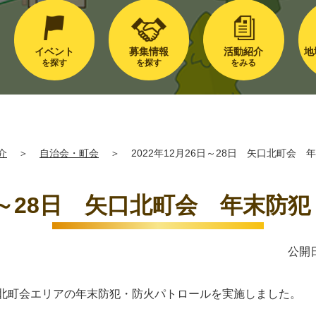
イベント
募集情報
活動紹介
地
を探す
を探す
をみる
介
＞
自治会・町会
＞
2022年12月26日～28日 矢口北町会
6日～28日 矢口北町会 年末防
公開日
、矢口北町会エリアの年末防犯・防火パトロールを実施しました。