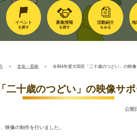
イベント
募集情報
活動紹介
地
を探す
を探す
をみる
介
＞
文化・芸術
＞
令和4年度大田区「二十歳のつどい」の映像
区「二十歳のつどい」の映像サポ
公開日
ト、映像の制作を行いました。