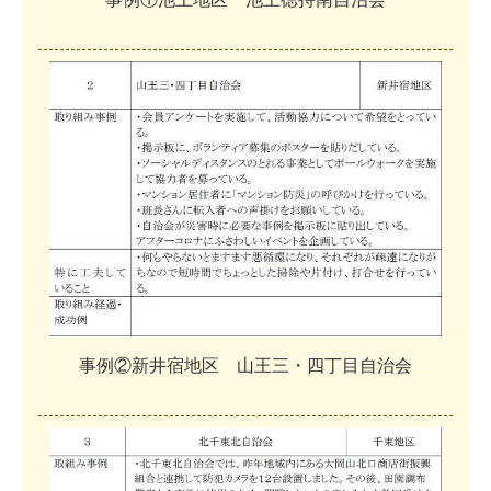
事
例
②
新
井
宿
地
区
山
王
三
・
四
丁
目
自
治
会