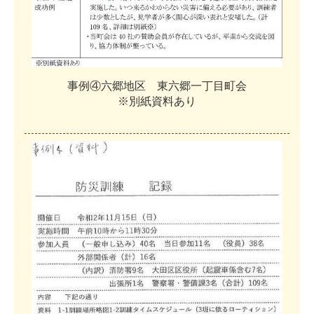
事
例
④
六
郷
地
区
東
六
郷
一
丁
目
町
会
※
別
紙
資
料
あ
り