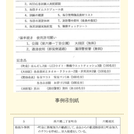
事
例
④
別
紙