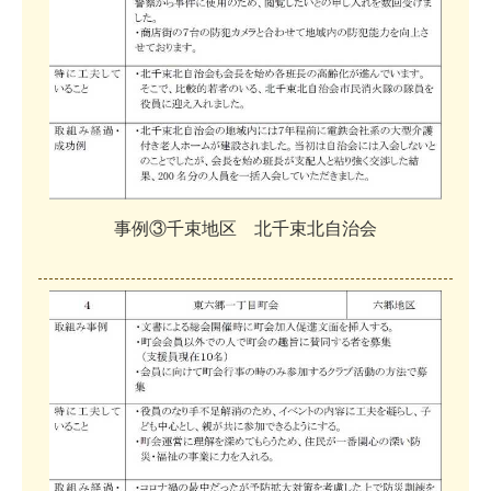
事
例
③
千
束
地
区
北
千
束
北
自
治
会