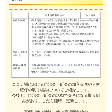
コ
ロ
ナ
禍
に
お
け
る
自
治
会
・
町
会
の
加
入
促
進
や
人
材
確
保
の
取
り
組
み
に
つ
い
て
ご
紹
介
し
ま
す
。
今
後
も
、
自
治
会
・
町
会
の
活
動
で
参
考
に
な
る
取
り
組
み
が
あ
り
ま
し
た
ら
随
時
、
更
新
し
ま
す
。
事
例
①
池
上
地
区
池
上
徳
持
南
自
治
会