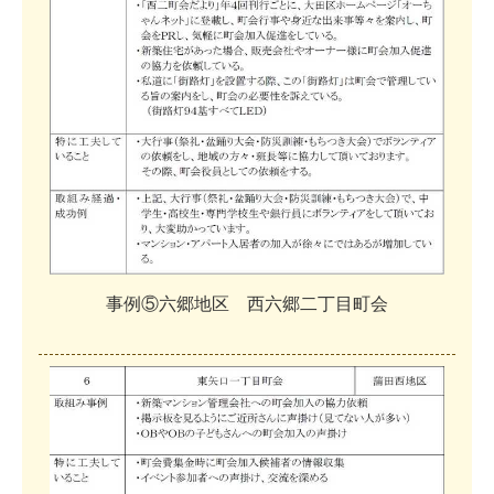
事
例
⑤
六
郷
地
区
西
六
郷
二
丁
目
町
会