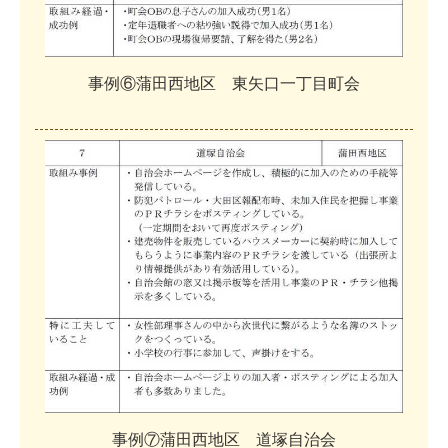
事
例
⑥
蒲
田
西
地
区
東
矢
口
一
丁
目
町
会
事
例
⑦
蒲
田
西
地
区
道
塚
自
治
会