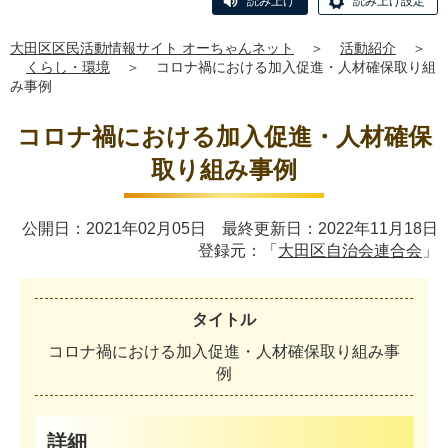
読み上げ
読み上げ設定
大田区区民活動情報サイト オーちゃんネット
＞
活動紹介
＞
くらし・環境
＞
コロナ禍における加入促進・人材確保取り組
み事例
コロナ禍における加入促進・人材確保
取り組み事例
公開日：2021年02月05日 最終更新日：2022年11月18日
登録元：「
大田区自治会連合会
」
タイトル
コ
ロ
ナ
禍
に
お
け
る
加
入
促
進
・
人
材
確
保
取
り
組
み
事
例
詳細