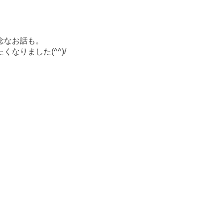
念なお話も。
りました(^^)/