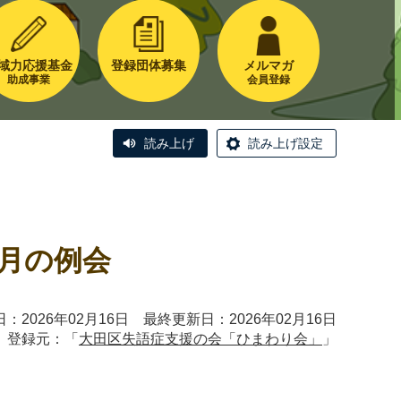
域力応援基金
登録団体募集
メルマガ
助成事業
会員登録
読み上げ
読み上げ設定
月の例会
：2026年02月16日 最終更新日：2026年02月16日
登録元：「
大田区失語症支援の会「ひまわり会」
」