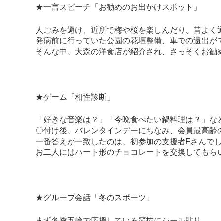
★一言スピーチ「お勧めのお出かけスポット」
人ごみを避け、近所で梅や桜を楽しんだり、昔よく
発病前に行っていた公園の花壇整備、車での遠出が
そんな中、大森の洋食店が紹介され、さっそくお勧め
★ゲーム「相性診断」
「好きな音楽は？」「今晩食べたい鍋料理は？」など
〇付け後、バレンタインデーにちなみ、会員最高齢
一番答えが一致したのは、初参加の支援者Fさん
お二人にはハート形のチョコレートを交換してもら
★グループ会話「冬のスポーツ」
まず冬季五輪で応援している競技にシール貼り。