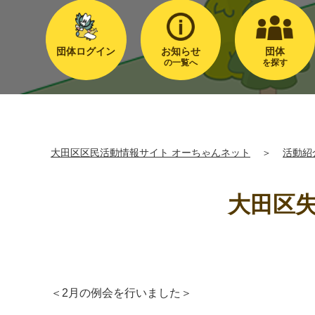
団体ログイン
お知らせ
団体
の一覧へ
を探す
大田区区民活動情報サイト オーちゃんネット
＞
活動紹
大田区
＜2月の例会を行いました＞