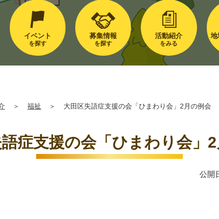
イベント
募集情報
活動紹介
地
を探す
を探す
をみる
介
＞
福祉
＞
大田区失語症支援の会「ひまわり会」2月の例会
失語症支援の会「ひまわり会」2
公開日