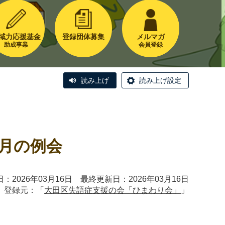
域力応援基金
登録団体募集
メルマガ
助成事業
会員登録
読み上げ
読み上げ設定
月の例会
：2026年03月16日 最終更新日：2026年03月16日
登録元：「
大田区失語症支援の会「ひまわり会」
」