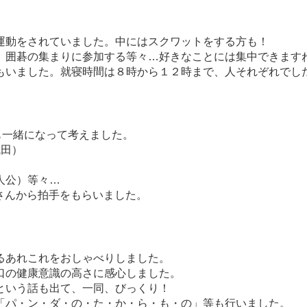
運動をされていました。中にはスクワットをする方も！
、囲碁の集まりに参加する等々…好きなことには集中できます
もいました。就寝時間は８時から１２時まで、人それぞれでし
も一緒になって考えました。
成田）
人公）等々…
さんから拍手をもらいました。
るあれこれをおしゃべりしました。
口の健康意識の高さに感心しました。
という話も出て、一同、びっくり！
「パ・ン・ダ・の・た・か・ら・も・の」等も行いました。