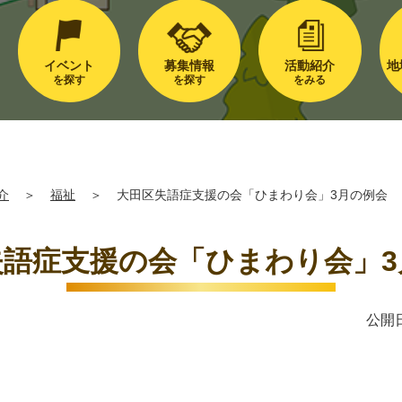
イベント
募集情報
活動紹介
地
を探す
を探す
をみる
介
＞
福祉
＞
大田区失語症支援の会「ひまわり会」3月の例会
失語症支援の会「ひまわり会」3
公開日