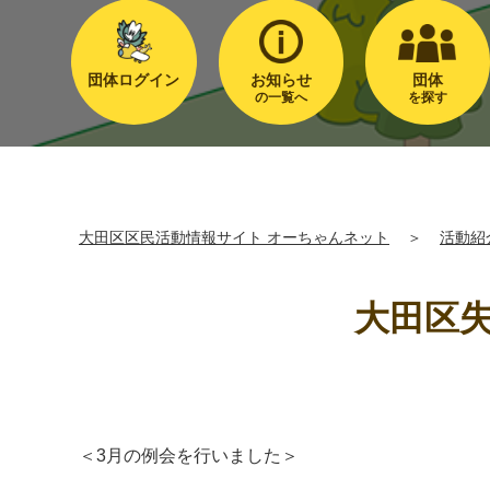
団体ログイン
お知らせ
団体
の一覧へ
を探す
大田区区民活動情報サイト オーちゃんネット
＞
活動紹
大田区
＜3月の例会を行いました＞