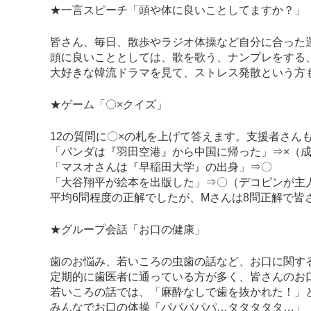
★一言スピーチ「頭や体に良いことしてますか？」
皆さん、毎日、散歩やラジオ体操など自分に合った
頭に良いこととしては、歌を歌う、ナンプレをする
大好きな韓流ドラマを見て、ストレス発散という方
★ゲーム「〇×クイズ」
12の質問に〇×の札を上げて答えます。支援者さん
「パンダは『羽田空港』から中国に帰った」⇒×（
「マスオさんは『早稲田大学』の出身」⇒〇
「大谷翔平が絵本を出版した」⇒〇（デコピンが主
平均6問程度の正解でしたが、Mさんは8問正解で皆
★グループ会話「お口の健康」
歯のお悩み、若いころの虫歯の話など、お口に関す
定期的に歯医者に通っている方が多く、皆さんのお
若いころの話では、「麻酔なしで歯を抜かれた！」
みんなでお口の体操「パパパパパ…タタタタタ…」