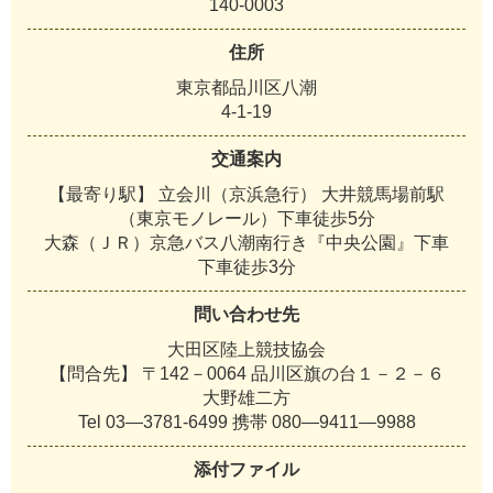
140-0003
住所
東京都品川区八潮
4-1-19
交通案内
【最寄り駅】 立会川（京浜急行） 大井競馬場前駅
（東京モノレール）下車徒歩5分
大森（ＪＲ）京急バス八潮南行き『中央公園』下車
下車徒歩3分
問い合わせ先
大田区陸上競技協会
【問合先】 〒142－0064 品川区旗の台１－２－６
大野雄二方
Tel 03—3781-6499 携帯 080—9411—9988
添付ファイル