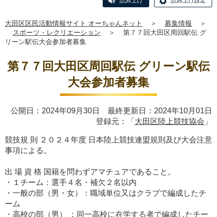
読み上げ
読み上げ設定
大田区区民活動情報サイト オーちゃんネット
＞
募集情報
＞
スポーツ・レクリエーション
＞
第７７回大田区周回駅伝 グ
リーン駅伝大会参加者募集
第７７回大田区周回駅伝 グリーン駅伝
大会参加者募集
公開日：2024年09月30日 最終更新日：2024年10月01日
登録元：「
大田区陸上競技協会
」
競技規 則 ２０２４年度 日本陸上競技連盟規則及び大会注意
事項による。
出 場 資 格 国籍を問わずアマチュアであること。
・１チーム：選手４名・補欠２名以内
・一般の部（男・女）：職域単位又はクラブで編成したチ
ーム
・高校の部（男） ：同一高校に在学する者で編成したチー