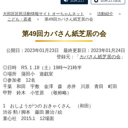
読み上げ
読み上げ設定
大田区区民活動情報サイト オーちゃんネット
＞
活動紹介
＞
こども・若者
＞
第49回カバさん紙芝居の会
第49回カバさん紙芝居の会
公開日：2023年01月23日 最終更新日：2023年01月24日
登録元：「
カバさん紙芝居の会
」
◎日時 R5. 1 .18（土）19時〜21時半
◎場所 蒲田小 遊戯室
◎参加者 12名
千葉 和田 宇敷 金澤 森 赤井 川原 青田 町田
甲野 鈴木 小笠原 （敬称略）
1 おしようがつの おきゃくさん （和田）
渋谷 勲 / 脚本 藤田 勝治 / 絵
童心社 2015.1 12場面