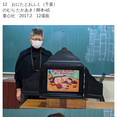
12 おにたとおふく（千葉）
のむら たかあき / 脚本•絵
童心社 2017.2 12場面