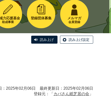
域力応援基金
登録団体募集
メルマガ
助成事業
会員登録
読み上げ
読み上げ設定
：2025年02月06日 最終更新日：2025年02月06日
登録元：「
カバさん紙芝居の会
」