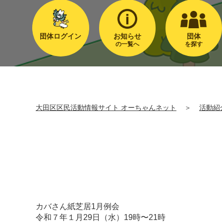
団体ログイン
お知らせ
団体
の一覧へ
を探す
大田区区民活動情報サイト オーちゃんネット
＞
活動紹
カバさん紙芝居1月例会
令和７年１月29日（水）19時〜21時