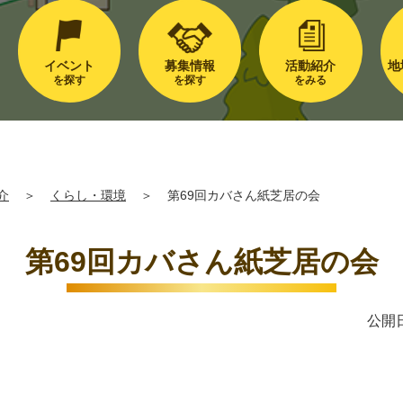
イベント
募集情報
活動紹介
地
を探す
を探す
をみる
介
＞
くらし・環境
＞
第69回カバさん紙芝居の会
第69回カバさん紙芝居の会
公開日