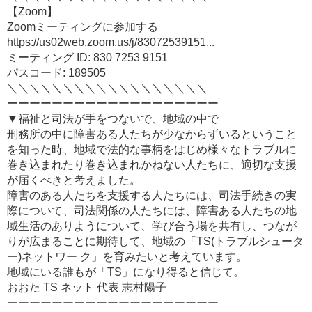
【Zoom】
Zoomミーティングに参加する
https://us02web.zoom.us/j/83072539151...
ミーティング ID: 830 7253 9151
パスコード: 189505
＼＼＼＼＼＼＼＼＼＼＼＼＼＼＼＼＼＼
ーーーーーーーーーーーーーーーーーーー
▼福祉と司法が手をつないで、地域の中で
刑務所の中に障害ある人たちが少なからずいるということ
を知った時、地域で法的な事柄をはじめ様々なトラブルに
巻き込まれたり巻き込まれかねない人たちに、適切な支援
が届くべきと考えました。
障害のある人たちを支援する人たちには、司法手続きの実
際について、司法関係の人たちには、障害ある人たちの地
域生活のありようについて、学び合う場を共有し、つなが
りが広まることに期待して、地域の「TS(トラブルシュータ
ー)ネットワー ク」を育みたいと考えています。
地域にいる誰もが「TS」になり得ると信じて。
おおた TS ネット 代表 志村陽子
ーーーーーーーーーーーーーーーーーーー